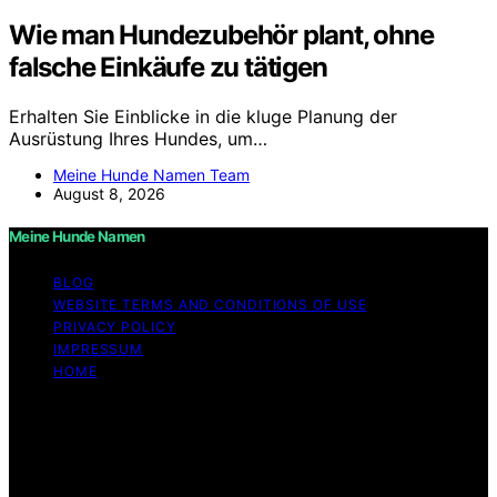
Wie man Hundezubehör plant, ohne
falsche Einkäufe zu tätigen
Erhalten Sie Einblicke in die kluge Planung der
Ausrüstung Ihres Hundes, um…
Meine Hunde Namen Team
August 8, 2026
Meine Hunde Namen
BLOG
WEBSITE TERMS AND CONDITIONS OF USE
PRIVACY POLICY
IMPRESSUM
HOME
Copyright © 2026 Meine Hunde Namen Content on
Meine Hunde Namen is created and published using
artificial intelligence (AI) for general informational and
educational purposes. Affiliate disclaimer As an affiliate,