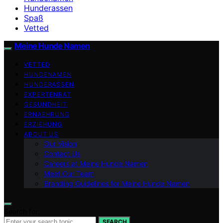
Hunderassen
Spaß
Vetted
Meine Hunde Namen
VETTED
HUNDENAMEN
HUNDERASSEN
EXPERTENRAT
GESUNDHEIT
ERNAEHRUNG
ERZIEHUNG
ABOUT US
Our Vision
Contact Us
Careers at Meine Hunde Namen
Meet Our Team
Branding Guidelines for Meine Hunde Namen
Search for:
SEARCH