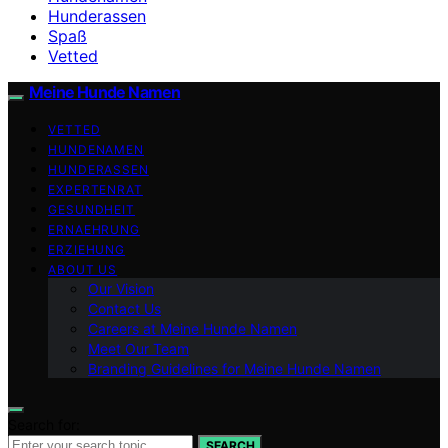
Hunderassen
Spaß
Vetted
Meine Hunde Namen
VETTED
HUNDENAMEN
HUNDERASSEN
EXPERTENRAT
GESUNDHEIT
ERNAEHRUNG
ERZIEHUNG
ABOUT US
Our Vision
Contact Us
Careers at Meine Hunde Namen
Meet Our Team
Branding Guidelines for Meine Hunde Namen
Search for:
SEARCH