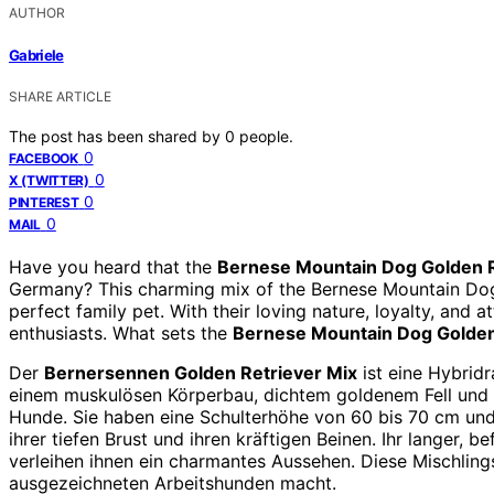
AUTHOR
Gabriele
SHARE ARTICLE
The post has been shared by
0
people.
0
FACEBOOK
0
X (TWITTER)
0
PINTEREST
0
MAIL
Have you heard that the
Bernese Mountain Dog Golden R
Germany? This charming mix of the Bernese Mountain Do
perfect family pet. With their loving nature, loyalty, and
enthusiasts. What sets the
Bernese Mountain Dog Golden
Der
Bernersennen Golden Retriever Mix
ist eine Hybridr
einem muskulösen Körperbau, dichtem goldenem Fell und 
Hunde. Sie haben eine Schulterhöhe von 60 bis 70 cm und
ihrer tiefen Brust und ihren kräftigen Beinen. Ihr langer,
verleihen ihnen ein charmantes Aussehen. Diese Mischlings
ausgezeichneten Arbeitshunden macht.