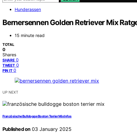
Hunderassen
Bernersennen Golden Retriever Mix Ratg
15 minute read
TOTAL
0
Shares
0
SHARE
0
TWEET
0
PIN IT
UP NEXT
Französische Bulldogge Boston Terrier Mix Infos
Published on
03 January 2025