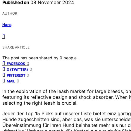
Published on
08 November 2024
AUTHOR
Hans
SHARE ARTICLE
The post has been shared by
0
people.
0
FACEBOOK
0
X (TWITTER)
0
PINTEREST
0
MAIL
In the exploration of the leash market for large breeds,
featuring its reflective design and shock absorber. When i
selecting the right leash is crucial.
Jeder der Top 15 Picks auf unserer Liste bietet einzigarti
Hunde zugeschnitten sind, aber das, was sie unterscheidet,
Übereinstimmung für Ihren Hund beinhaltet mehr als nur d
ultimative Werkzeug sowohl für Kontrolle als auch für Sich