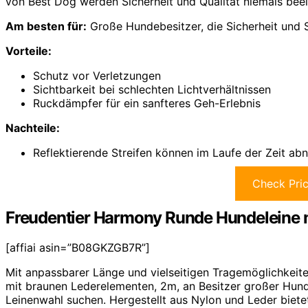
von Best Dog werden Sicherheit und Qualität niemals beei
Am besten für:
Große Hundebesitzer, die Sicherheit und S
Vorteile:
Schutz vor Verletzungen
Sichtbarkeit bei schlechten Lichtverhältnissen
Ruckdämpfer für ein sanfteres Geh-Erlebnis
Nachteile:
Reflektierende Streifen können im Laufe der Zeit ab
Check Pri
Freudentier Harmony Runde Hundeleine 
[affiai asin=”B08GKZGB7R”]
Mit anpassbarer Länge und vielseitigen Tragemöglichkeit
mit braunen Lederelementen, 2m, an Besitzer großer Hunde,
Leinenwahl suchen. Hergestellt aus Nylon und Leder biet