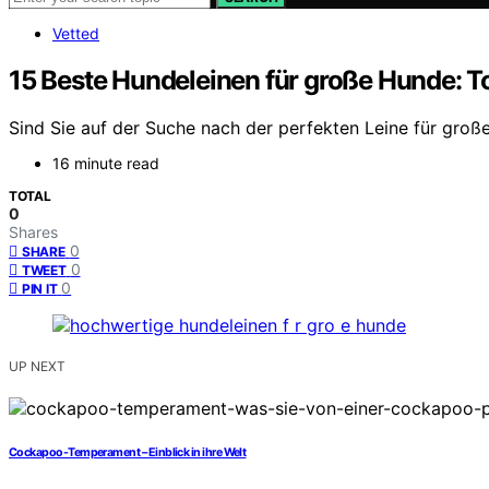
Vetted
15 Beste Hundeleinen für große Hunde: To
Sind Sie auf der Suche nach der perfekten Leine für große 
16 minute read
TOTAL
0
Shares
0
SHARE
0
TWEET
0
PIN IT
UP NEXT
Cockapoo-Temperament – Einblick in ihre Welt