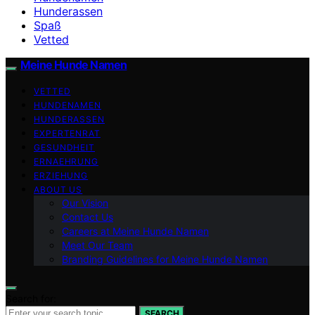
Hunderassen
Spaß
Vetted
Meine Hunde Namen
VETTED
HUNDENAMEN
HUNDERASSEN
EXPERTENRAT
GESUNDHEIT
ERNAEHRUNG
ERZIEHUNG
ABOUT US
Our Vision
Contact Us
Careers at Meine Hunde Namen
Meet Our Team
Branding Guidelines for Meine Hunde Namen
Search for:
SEARCH