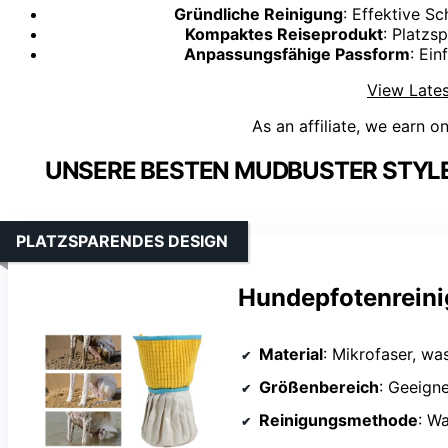
Gründliche Reinigung
: Effektive 
Kompaktes Reiseprodukt
: Platzs
Anpassungsfähige Passform
: Ei
View Lates
As an affiliate, we earn o
UNSERE BESTEN MUDBUSTER STY
PLATZSPARENDES DESIGN
Hundepfotenreini
Material
: Mikrofaser, wa
Größenbereich
: Geeignet
Reinigungsmethode
: Was