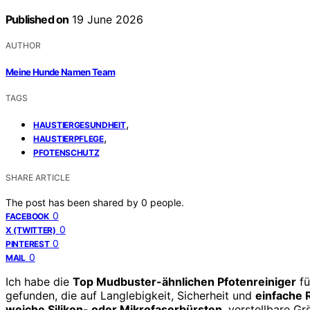
Published on
19 June 2026
AUTHOR
Meine Hunde Namen Team
TAGS
,
HAUSTIERGESUNDHEIT
,
HAUSTIERPFLEGE
PFOTENSCHUTZ
SHARE ARTICLE
The post has been shared by
0
people.
0
FACEBOOK
0
X (TWITTER)
0
PINTEREST
0
MAIL
Ich habe die
Top Mudbuster-ähnlichen Pfotenreiniger
fü
gefunden, die auf Langlebigkeit, Sicherheit und
einfache 
weiche Silikon- oder Mikrofaserbürsten
, verstellbare 