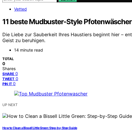
Vetted
11 beste Mudbuster-Style Pfotenwäscher
Die Liebe zur Sauberkeit Ihres Haustiers beginnt hier – e
Geist zu beruhigen.
14 minute read
TOTAL
0
Shares
0
SHARE
0
TWEET
0
PIN IT
UP NEXT
How to Clean a Bissell Little Green: Step-by-Step Guide