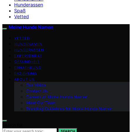
Hunderassen
Spaß
Vetted
Meine Hunde Namen
VETTED
HUNDENAMEN
HUNDERASSEN
EXPERTENRAT
GESUNDHEIT
ERNAEHRUNG
ERZIEHUNG
ABOUT US
Our Vision
Contact Us
Careers at Meine Hunde Namen
Meet Our Team
Branding Guidelines for Meine Hunde Namen
Search for:
SEARCH