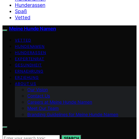
Hunderassen
Spaß
Vetted
Meine Hunde Namen
VETTED
HUNDENAMEN
HUNDERASSEN
EXPERTENRAT
GESUNDHEIT
ERNAEHRUNG
ERZIEHUNG
ABOUT US
Our Vision
Contact Us
Careers at Meine Hunde Namen
Meet Our Team
Branding Guidelines for Meine Hunde Namen
Search for:
SEARCH