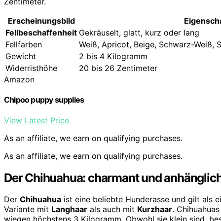
Zentimeter.
Erscheinungsbild
Eigensch
Fellbeschaffenheit
Gekräuselt, glatt, kurz oder lang
Fellfarben
Weiß, Apricot, Beige, Schwarz-Weiß, 
Gewicht
2 bis 4 Kilogramm
Widerristhöhe
20 bis 26 Zentimeter
Amazon
Chipoo puppy supplies
View Latest Price
As an affiliate, we earn on qualifying purchases.
As an affiliate, we earn on qualifying purchases.
Der Chihuahua: charmant und anhänglic
Der
Chihuahua
ist eine beliebte Hunderasse und gilt als 
Variante mit
Langhaar
als auch mit
Kurzhaar
. Chihuahuas
wiegen höchstens 3 Kilogramm. Obwohl sie klein sind, be