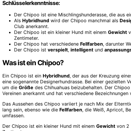
Schlüsselerkenntnisse:
Der Chipoo ist eine Mischlingshunderasse, die aus 
Als
Hybridhund
wird der Chipoo manchmal als
Desi
Club anerkannt.
Der Chipoo ist ein kleiner Hund mit einem
Gewicht
v
Zentimeter.
Der Chipoo hat verschiedene
Fellfarben
, darunter W
Der Chipoo ist
verspielt
,
intelligent
und
anpassungs
Was ist ein Chipoo?
Ein Chipoo ist ein
Hybridhund
, der aus der Kreuzung eine
eine sogenannte Designerhundrasse. Bei einer gezielten V
um die
Größe
des Chihuahuas beizubehalten. Der Chipoo
Vereinen anerkannt und hat verschiedene Bezeichnungen 
Das Aussehen des Chipoo variiert je nach Mix der Elternti
lang sein, ebenso wie die
Fellfarben
, die Weiß, Apricot, 
umfassen.
Der Chipoo ist ein kleiner Hund mit einem
Gewicht
von 2 