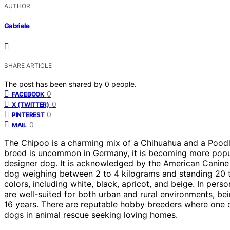
AUTHOR
Gabriele
SHARE ARTICLE
The post has been shared by
0
people.
0
FACEBOOK
0
X (TWITTER)
0
PINTEREST
0
MAIL
The Chipoo is a charming mix of a Chihuahua and a Poodle
breed is uncommon in Germany, it is becoming more popula
designer dog. It is acknowledged by the American Canine 
dog weighing between 2 to 4 kilograms and standing 20 t
colors, including white, black, apricot, and beige. In perso
are well-suited for both urban and rural environments, bei
16 years. There are reputable hobby breeders where one 
dogs in animal rescue seeking loving homes.