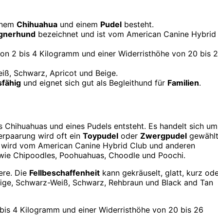
einem
Chihuahua
und einem
Pudel
besteht.
gnerhund
bezeichnet und ist vom American Canine Hybrid
on 2 bis 4 Kilogramm und einer Widerristhöhe von 20 bis 
eiß, Schwarz, Apricot und Beige.
fähig
und eignet sich gut als Begleithund für
Familien
.
s Chihuahuas und eines Pudels entsteht. Es handelt sich um
erpaarung wird oft ein
Toypudel
oder
Zwergpudel
gewählt
 wird vom American Canine Hybrid Club und anderen
wie Chipoodles, Poohuahuas, Choodle und Poochi.
ere. Die
Fellbeschaffenheit
kann gekräuselt, glatt, kurz od
Beige, Schwarz-Weiß, Schwarz, Rehbraun und Black and Tan
bis 4 Kilogramm und einer Widerristhöhe von 20 bis 26