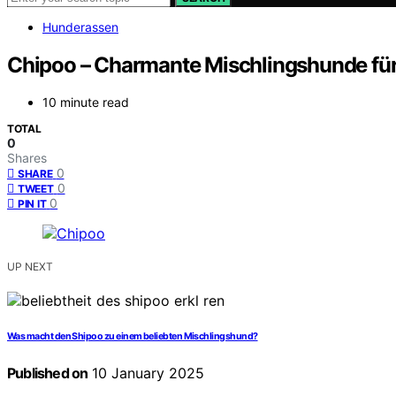
Hunderassen
Chipoo – Charmante Mischlingshunde für
10 minute read
TOTAL
0
Shares
0
SHARE
0
TWEET
0
PIN IT
UP NEXT
Was macht den Shipoo zu einem beliebten Mischlingshund?
Published on
10 January 2025