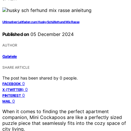
Ultimativer Leitfaden zum Husky Schäferhund Mix Rasse
Published on
05 December 2024
AUTHOR
Gabriele
SHARE ARTICLE
The post has been shared by
0
people.
0
FACEBOOK
0
X (TWITTER)
0
PINTEREST
0
MAIL
When it comes to finding the perfect apartment
companion, Mini Cockapoos are like a perfectly sized
puzzle piece that seamlessly fits into the cozy space of
city living.