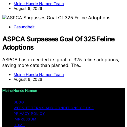
Meine Hunde Namen Team
August 6, 2026
Gesundheit
ASPCA Surpasses Goal Of 325 Feline
Adoptions
ASPCA has exceeded its goal of 325 feline adoptions,
saving more cats than planned. The…
Meine Hunde Namen Team
August 6, 2026
Meine Hunde Namen
BLOG
WEBSITE TERMS AND CONDITIONS OF USE
PRIVACY POLICY
IMPRESSUM
HOME