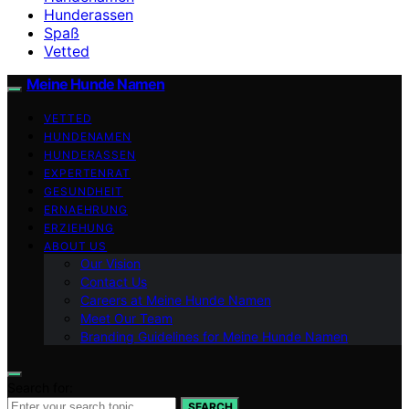
Hunderassen
Spaß
Vetted
Meine Hunde Namen
VETTED
HUNDENAMEN
HUNDERASSEN
EXPERTENRAT
GESUNDHEIT
ERNAEHRUNG
ERZIEHUNG
ABOUT US
Our Vision
Contact Us
Careers at Meine Hunde Namen
Meet Our Team
Branding Guidelines for Meine Hunde Namen
Search for:
SEARCH