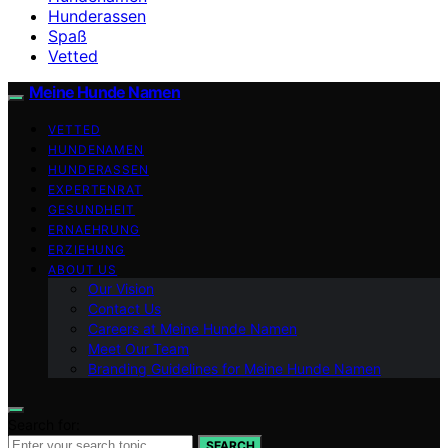
Hunderassen
Spaß
Vetted
Meine Hunde Namen
VETTED
HUNDENAMEN
HUNDERASSEN
EXPERTENRAT
GESUNDHEIT
ERNAEHRUNG
ERZIEHUNG
ABOUT US
Our Vision
Contact Us
Careers at Meine Hunde Namen
Meet Our Team
Branding Guidelines for Meine Hunde Namen
Search for:
SEARCH