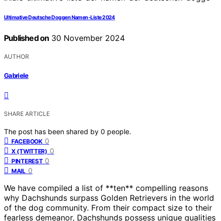
Ultimative Deutsche Doggen Namen-Liste 2024
Published on
30 November 2024
AUTHOR
Gabriele
SHARE ARTICLE
The post has been shared by
0
people.
0
FACEBOOK
0
X (TWITTER)
0
PINTEREST
0
MAIL
We have compiled a list of **ten** compelling reasons
why Dachshunds surpass Golden Retrievers in the world
of the dog community. From their compact size to their
fearless demeanor, Dachshunds possess unique qualities