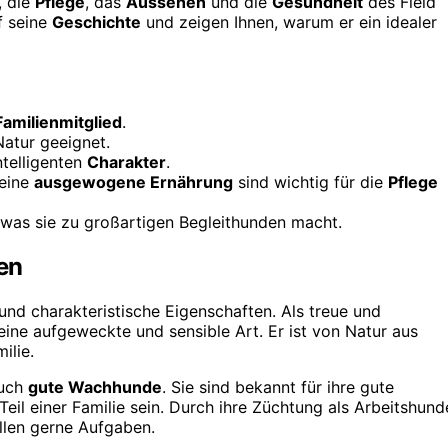
, die
Pflege
, das
Aussehen
und die
Gesundheit
des Field
f seine
Geschichte
und zeigen Ihnen, warum er ein idealer
Familienmitglied
.
Natur geeignet.
ntelligenten
Charakter
.
eine
ausgewogene Ernährung
sind wichtig für die
Pflege
 was sie zu großartigen Begleithunden macht.
en
und charakteristische Eigenschaften. Als treue und
eine aufgeweckte und sensible Art. Er ist von Natur aus
ilie.
auch
gute Wachhunde
. Sie sind bekannt für ihre gute
eil einer Familie sein. Durch ihre Züchtung als Arbeitshund
llen gerne Aufgaben.