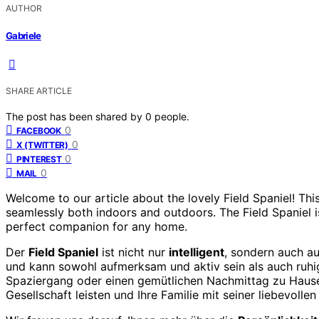
AUTHOR
Gabriele
SHARE ARTICLE
The post has been shared by
0
people.
0
FACEBOOK
0
X (TWITTER)
0
PINTEREST
0
MAIL
Welcome to our article about the lovely Field Spaniel! Thi
seamlessly both indoors and outdoors. The Field Spaniel i
perfect companion for any home.
Der
Field Spaniel
ist nicht nur
intelligent
, sondern auch au
und kann sowohl aufmerksam und aktiv sein als auch ruhi
Spaziergang oder einen gemütlichen Nachmittag zu Hause 
Gesellschaft leisten und Ihre Familie mit seiner liebevollen