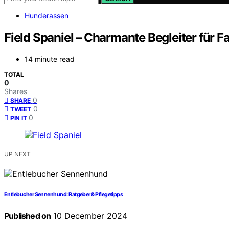
Hunderassen
Field Spaniel – Charmante Begleiter für F
14 minute read
TOTAL
0
Shares
0
SHARE
0
TWEET
0
PIN IT
UP NEXT
Entlebucher Sennenhund: Ratgeber & Pflegetipps
Published on
10 December 2024