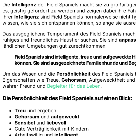
Die
Intelligenz
der Field Spaniels macht sie zu großartige
es, geistig gefordert zu werden und zeigen dabei ihre Fähi
ihrer
Intelligenz
sind Field Spaniels normalerweise nicht h
wissen, wie sie sich entspannen können, solange sie ausre
Das ausgeglichene Temperament des Field Spaniels macht
ruhiges und freundliches Haustier suchen. Sie sind
anpass
ländlichen Umgebungen gut zurechtkommen.
Field Spaniels sind intelligente, treue und aufgeweckte
können. Sie sind ausgezeichnete Familienhunde und Beglei
Um das Wesen und die
Persönlichkeit
des Field Spaniels b
Eigenschaften wie Treue,
Gehorsam
, Aufgewecktheit und 
wahrer Freund und
Begleiter für das Leben
.
Die Persönlichkeit des Field Spaniels auf einen Blick:
Treu
und ergeben
Gehorsam
und
aufgeweckt
Sensibel
und
liebevoll
Gute Verträglichkeit mit Kindern
Arbeitswillig und
intelligent