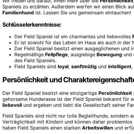
Wir freuen uns darauf, Ihnen mehr über die
Persönlichkeit
Spaniels zu erzählen. Außerdem werfen wir einen Blick au
Familienhund
ist. Lassen Sie uns gemeinsam eintauchen!
Schlüsselerkenntnisse:
Der Field Spaniel ist ein charmantes und liebevolles
Er ist sowohl für das Leben im Haus als auch in der 
Der Field Spaniel besitzt einen ausgeglichenen und i
Regelmäßige
Fellpflege
, ausgiebige
Bewegung
und 
des Field Spaniels.
Field Spaniels sind
loyal
,
sanftmütig
und
intelligent
,
Persönlichkeit und Charaktereigenschaft
Der Field Spaniel besitzt eine einzigartige
Persönlichkeit
gehorsame Hunderasse ist der Field Spaniel bekannt für s
liebevoll
und ergeben und liebt die Gesellschaft seiner Fam
Field Spaniels sind nicht nur tolle Begleithunde, sondern 
Verträglichkeit mit Kindern und können daher problemlos T
haben Field Spaniels einen starken
Arbeitswillen
und erfü