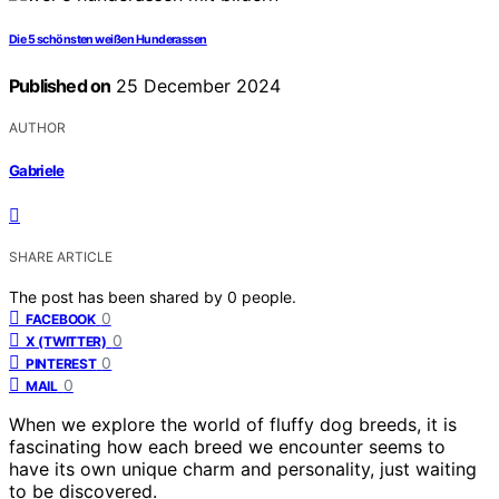
Die 5 schönsten weißen Hunderassen
Published on
25 December 2024
AUTHOR
Gabriele
SHARE ARTICLE
The post has been shared by
0
people.
0
FACEBOOK
0
X (TWITTER)
0
PINTEREST
0
MAIL
When we explore the world of fluffy dog breeds, it is
fascinating how each breed we encounter seems to
have its own unique charm and personality, just waiting
to be discovered.