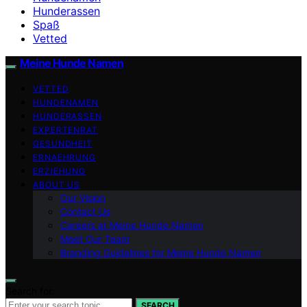
Hunderassen
Spaß
Vetted
Meine Hunde Namen
VETTED
HUNDENAMEN
HUNDERASSEN
EXPERTENRAT
GESUNDHEIT
ERNAEHRUNG
ERZIEHUNG
ABOUT US
Our Vision
Contact Us
Careers at Meine Hunde Namen
Meet Our Team
Branding Guidelines for Meine Hunde Namen
Search for:
SEARCH