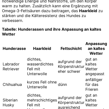
notwendige Energie und Nährstoffe, um den Körper
warm zu halten. Zusätzlich kann eine Ergänzung mit
Omega-3-Fettsäuren dazu beitragen, das
Haarkleid
zu
stärken und die Kälteresistenz des Hundes zu
verbessern.
Tabelle: Hunderassen und ihre Anpassung an kaltes
Wetter
Anpassung
Hunderasse
Haarkleid
Fettschicht
an kaltes
Wetter
dichtes,
gut an
aufgrund der
Labrador
wasserdichtes
kaltes
Körperstruktur
Retriever
Fell mit
Wetter
eher schwer
Unterwolle
angepasst
anfälliger
kurzes Fell ohne
Chihuahua
dünn
für das
Unterwolle
Frieren
dichtes,
gut an
aufgrund der
Siberian
mehrschichtiges
kaltes
Körperstruktur
Husky
Fell mit
Wetter
ausreichend