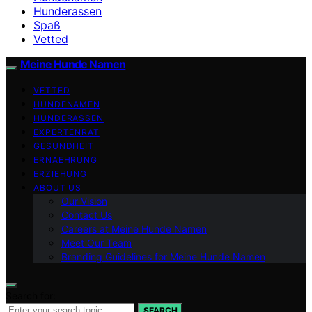
Hunderassen
Spaß
Vetted
Meine Hunde Namen
VETTED
HUNDENAMEN
HUNDERASSEN
EXPERTENRAT
GESUNDHEIT
ERNAEHRUNG
ERZIEHUNG
ABOUT US
Our Vision
Contact Us
Careers at Meine Hunde Namen
Meet Our Team
Branding Guidelines for Meine Hunde Namen
Search for:
SEARCH