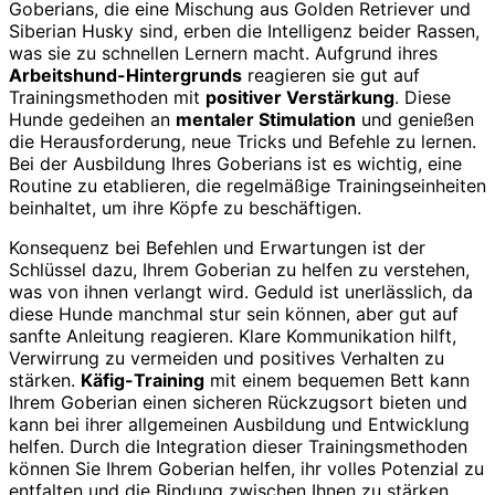
Goberians, die eine Mischung aus Golden Retriever und
Siberian Husky sind, erben die Intelligenz beider Rassen,
was sie zu schnellen Lernern macht. Aufgrund ihres
Arbeitshund-Hintergrunds
reagieren sie gut auf
Trainingsmethoden mit
positiver Verstärkung
. Diese
Hunde gedeihen an
mentaler Stimulation
und genießen
die Herausforderung, neue Tricks und Befehle zu lernen.
Bei der Ausbildung Ihres Goberians ist es wichtig, eine
Routine zu etablieren, die regelmäßige Trainingseinheiten
beinhaltet, um ihre Köpfe zu beschäftigen.
Konsequenz bei Befehlen und Erwartungen ist der
Schlüssel dazu, Ihrem Goberian zu helfen zu verstehen,
was von ihnen verlangt wird. Geduld ist unerlässlich, da
diese Hunde manchmal stur sein können, aber gut auf
sanfte Anleitung reagieren. Klare Kommunikation hilft,
Verwirrung zu vermeiden und positives Verhalten zu
stärken.
Käfig-Training
mit einem bequemen Bett kann
Ihrem Goberian einen sicheren Rückzugsort bieten und
kann bei ihrer allgemeinen Ausbildung und Entwicklung
helfen. Durch die Integration dieser Trainingsmethoden
können Sie Ihrem Goberian helfen, ihr volles Potenzial zu
entfalten und die Bindung zwischen Ihnen zu stärken.