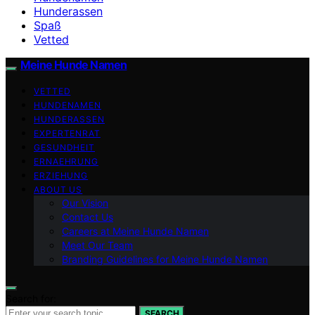
Hunderassen
Spaß
Vetted
Meine Hunde Namen
VETTED
HUNDENAMEN
HUNDERASSEN
EXPERTENRAT
GESUNDHEIT
ERNAEHRUNG
ERZIEHUNG
ABOUT US
Our Vision
Contact Us
Careers at Meine Hunde Namen
Meet Our Team
Branding Guidelines for Meine Hunde Namen
Search for:
SEARCH