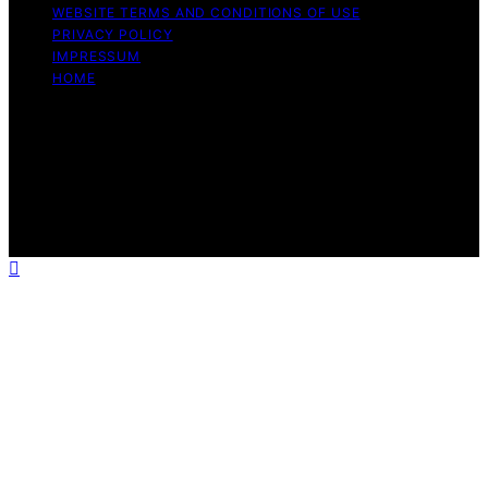
WEBSITE TERMS AND CONDITIONS OF USE
PRIVACY POLICY
IMPRESSUM
HOME
Copyright © 2026 Meine Hunde Namen Content on
Meine Hunde Namen is created and published using
artificial intelligence (AI) for general informational and
educational purposes. Affiliate disclaimer As an affiliate,
we may earn a commission from qualifying purchases.
We get commissions for purchases made through links
on this website from Amazon and other third parties.