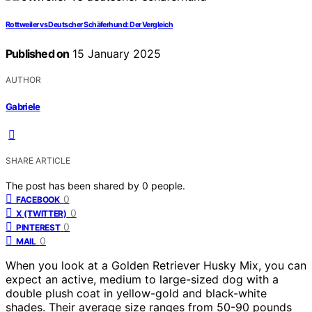
Rottweiler vs Deutscher Schäferhund: Der Vergleich
Published on
15 January 2025
AUTHOR
Gabriele
SHARE ARTICLE
The post has been shared by
0
people.
0
FACEBOOK
0
X (TWITTER)
0
PINTEREST
0
MAIL
When you look at a Golden Retriever Husky Mix, you can
expect an active, medium to large-sized dog with a
double plush coat in yellow-gold and black-white
shades. Their average size ranges from 50-90 pounds