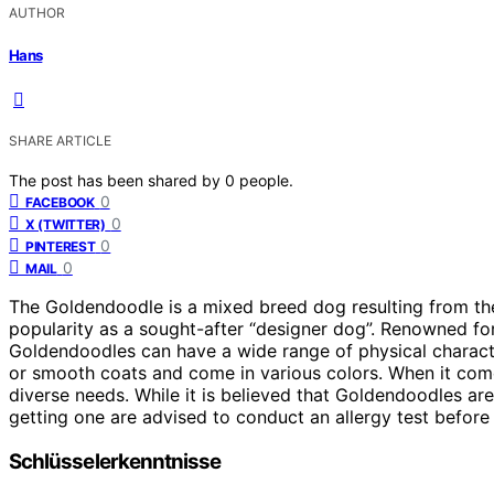
AUTHOR
Hans
SHARE ARTICLE
The post has been shared by
0
people.
0
FACEBOOK
0
X (TWITTER)
0
PINTEREST
0
MAIL
The Goldendoodle is a mixed breed dog resulting from th
popularity as a sought-after “designer dog”. Renowned for
Goldendoodles can have a wide range of physical character
or smooth coats and come in various colors. When it comes
diverse needs. While it is believed that Goldendoodles are 
getting one are advised to conduct an allergy test befo
Schlüsselerkenntnisse