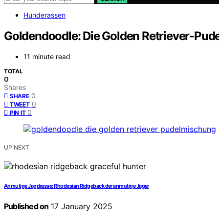
Hunderassen
Goldendoodle: Die Golden Retriever-Pu
11 minute read
TOTAL
0
Shares
0
SHARE
0
TWEET
0
PIN IT
UP NEXT
Anmutige Jagdrasse: Rhodesian Ridgeback der anmutige Jäger
Published on
17 January 2025