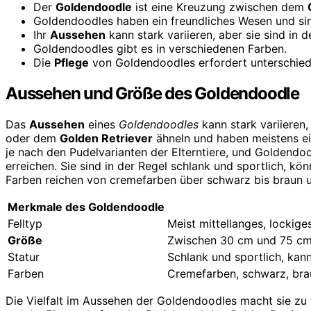
Der
Goldendoodle
ist eine Kreuzung zwischen dem
Goldendoodles haben ein freundliches Wesen und sin
Ihr
Aussehen
kann stark variieren, aber sie sind in 
Goldendoodles gibt es in verschiedenen Farben.
Die
Pflege
von Goldendoodles erfordert unterschiedl
Aussehen und Größe des Goldendoodle
Das
Aussehen
eines
Goldendoodles
kann stark variieren
oder dem
Golden Retriever
ähneln und haben meistens ein
je nach den Pudelvarianten der Elterntiere, und Golden
erreichen. Sie sind in der Regel schlank und sportlich, kö
Farben reichen von cremefarben über schwarz bis braun 
Merkmale des Goldendoodle
Felltyp
Meist mittellanges, lockiges
Größe
Zwischen 30 cm und 75 cm
Statur
Schlank und sportlich, kann
Farben
Cremefarben, schwarz, bra
Die Vielfalt im Aussehen der Goldendoodles macht sie zu 