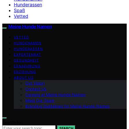
Hunderassen
Spaß
Vetted
Meine Hunde Namen
VETTED
HUNDENAMEN
HUNDERASSEN
EXPERTENRAT
GESUNDHEIT
ERNAEHRUNG
ERZIEHUNG
ABOUT US
Our Vision
Contact Us
Careers at Meine Hunde Namen
Meet Our Team
Branding Guidelines for Meine Hunde Namen
Search for:
SEARCH