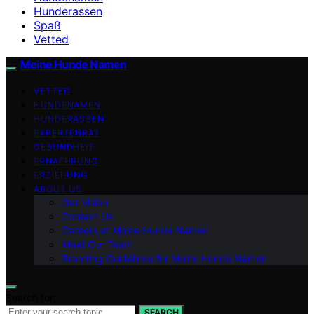
Hunderassen
Spaß
Vetted
Meine Hunde Namen
VETTED
HUNDENAMEN
HUNDERASSEN
EXPERTENRAT
GESUNDHEIT
ERNAEHRUNG
ERZIEHUNG
ABOUT US
Our Vision
Contact Us
Careers at Meine Hunde Namen
Meet Our Team
Branding Guidelines for Meine Hunde Namen
Search for:
SEARCH