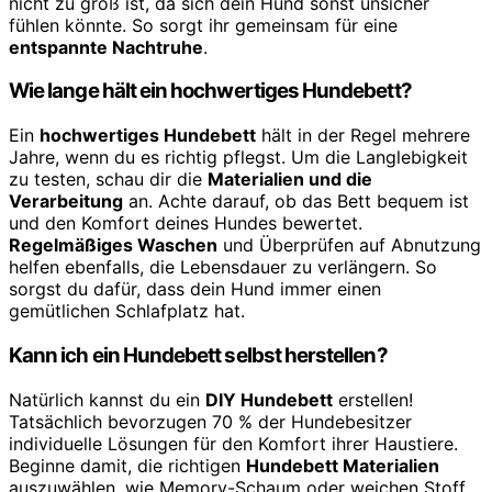
nicht zu groß ist, da sich dein Hund sonst unsicher
fühlen könnte. So sorgt ihr gemeinsam für eine
entspannte Nachtruhe
.
Wie lange hält ein hochwertiges Hundebett?
Ein
hochwertiges Hundebett
hält in der Regel mehrere
Jahre, wenn du es richtig pflegst. Um die Langlebigkeit
zu testen, schau dir die
Materialien und die
Verarbeitung
an. Achte darauf, ob das Bett bequem ist
und den Komfort deines Hundes bewertet.
Regelmäßiges Waschen
und Überprüfen auf Abnutzung
helfen ebenfalls, die Lebensdauer zu verlängern. So
sorgst du dafür, dass dein Hund immer einen
gemütlichen Schlafplatz hat.
Kann ich ein Hundebett selbst herstellen?
Natürlich kannst du ein
DIY Hundebett
erstellen!
Tatsächlich bevorzugen 70 % der Hundebesitzer
individuelle Lösungen für den Komfort ihrer Haustiere.
Beginne damit, die richtigen
Hundebett Materialien
auszuwählen, wie Memory-Schaum oder weichen Stoff,