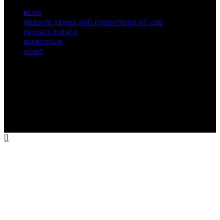
BLOG
WEBSITE TERMS AND CONDITIONS OF USE
PRIVACY POLICY
IMPRESSUM
HOME
Copyright © 2026 Meine Hunde Namen Content on
Meine Hunde Namen is created and published using
artificial intelligence (AI) for general informational and
educational purposes. Affiliate disclaimer As an affiliate,
we may earn a commission from qualifying purchases.
We get commissions for purchases made through links
on this website from Amazon and other third parties.