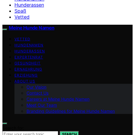
Hunderassen
Spaß
Vetted
Meine Hunde Namen
VETTED
HUNDENAMEN
HUNDERASSEN
EXPERTENRAT
GESUNDHEIT
ERNAEHRUNG
ERZIEHUNG
ABOUT US
Our Vision
Contact Us
Careers at Meine Hunde Namen
Meet Our Team
Branding Guidelines for Meine Hunde Namen
Search for:
SEARCH