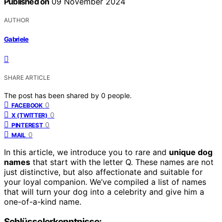
Published on
09 November 2024
AUTHOR
Gabriele
SHARE ARTICLE
The post has been shared by
0
people.
0
FACEBOOK
0
X (TWITTER)
0
PINTEREST
0
MAIL
In this article, we introduce you to rare and
unique dog
names
that start with the letter Q. These names are not
just distinctive, but also affectionate and suitable for
your loyal companion. We’ve compiled a list of names
that will turn your dog into a celebrity and give him a
one-of-a-kind name.
Schlüsselerkenntnisse: