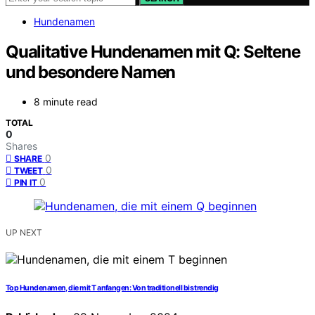
Hundenamen
Qualitative Hundenamen mit Q: Seltene
und besondere Namen
8 minute read
TOTAL
0
Shares
0
SHARE
0
TWEET
0
PIN IT
UP NEXT
Top Hundenamen, die mit T anfangen: Von traditionell bis trendig