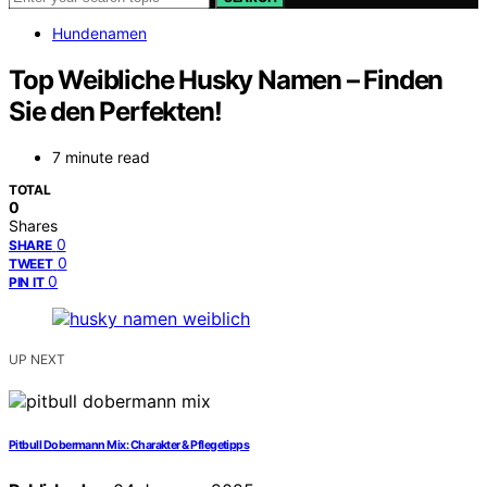
Hundenamen
Top Weibliche Husky Namen – Finden
Sie den Perfekten!
7 minute read
TOTAL
0
Shares
0
SHARE
0
TWEET
0
PIN IT
UP NEXT
Pitbull Dobermann Mix: Charakter & Pflegetipps