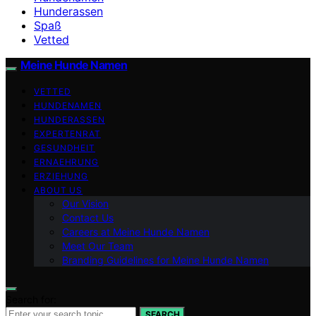
Hunderassen
Spaß
Vetted
Meine Hunde Namen
VETTED
HUNDENAMEN
HUNDERASSEN
EXPERTENRAT
GESUNDHEIT
ERNAEHRUNG
ERZIEHUNG
ABOUT US
Our Vision
Contact Us
Careers at Meine Hunde Namen
Meet Our Team
Branding Guidelines for Meine Hunde Namen
Search for:
SEARCH