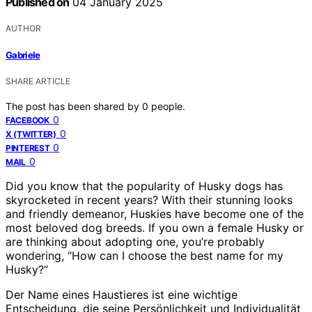
Published on
04 January 2025
AUTHOR
Gabriele
SHARE ARTICLE
The post has been shared by
0
people.
0
FACEBOOK
0
X (TWITTER)
0
PINTEREST
0
MAIL
Did you know that the popularity of Husky dogs has
skyrocketed in recent years? With their stunning looks
and friendly demeanor, Huskies have become one of the
most beloved dog breeds. If you own a female Husky or
are thinking about adopting one, you’re probably
wondering, “How can I choose the best name for my
Husky?”
Der Name eines Haustieres ist eine wichtige
Entscheidung, die seine Persönlichkeit und Individualität