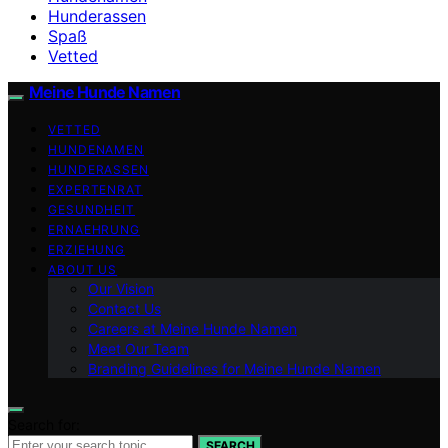
Hunderassen
Spaß
Vetted
Meine Hunde Namen
VETTED
HUNDENAMEN
HUNDERASSEN
EXPERTENRAT
GESUNDHEIT
ERNAEHRUNG
ERZIEHUNG
ABOUT US
Our Vision
Contact Us
Careers at Meine Hunde Namen
Meet Our Team
Branding Guidelines for Meine Hunde Namen
Search for:
SEARCH