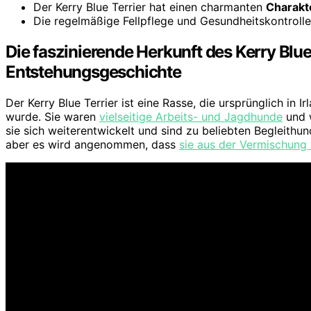
Der Kerry Blue Terrier hat einen charmanten
Charakt
Die regelmäßige Fellpflege und Gesundheitskontrolle
Die faszinierende Herkunft des Kerry Blue 
Entstehungsgeschichte
Der Kerry Blue Terrier ist eine Rasse, die ursprünglich in
wurde. Sie waren
vielseitige Arbeits- und Jagdhunde
und w
sie sich weiterentwickelt und sind zu beliebten Begleith
aber es wird angenommen, dass
sie aus der Vermischung 