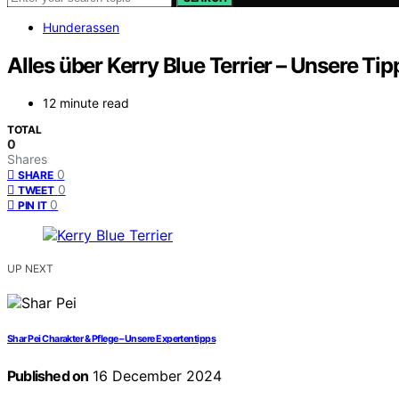
Hunderassen
Alles über Kerry Blue Terrier – Unsere Tip
12 minute read
TOTAL
0
Shares
0
SHARE
0
TWEET
0
PIN IT
UP NEXT
Shar Pei Charakter & Pflege – Unsere Expertentipps
Published on
16 December 2024