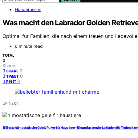
Hunderassen
Was macht den Labrador Golden Retriever
Optimal für Familien, die nach einem treuen und liebevoll
6 minute read
TOTAL
0
Shares
0
SHARE
0
TWEET
0
PIN IT
UP NEXT
15 Beste hämostatische Gele & Pulver für Haustiere – Ein umfassender Leitfaden für Tierbesitzer