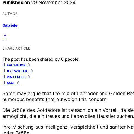
Published on
29 November 2024
AUTHOR
Gabriele
SHARE ARTICLE
The post has been shared by
0
people.
0
FACEBOOK
0
X (TWITTER)
0
PINTEREST
0
MAIL
Some may argue that the mix of Labrador and Golden Retriev
numerous benefits that outweigh this concern.
Die Größe des Goldadors ist tatsächlich ein Vorteil, da si
ermöglicht, die ein treues und liebevolles Haustier suchen.
Ihre Mischung aus Intelligenz, Verspieltheit und sanfter 
jeder Größe.