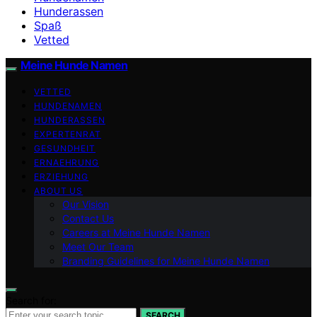
Hunderassen
Spaß
Vetted
Meine Hunde Namen
VETTED
HUNDENAMEN
HUNDERASSEN
EXPERTENRAT
GESUNDHEIT
ERNAEHRUNG
ERZIEHUNG
ABOUT US
Our Vision
Contact Us
Careers at Meine Hunde Namen
Meet Our Team
Branding Guidelines for Meine Hunde Namen
Search for:
SEARCH