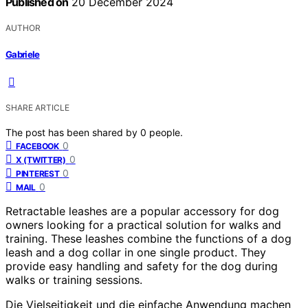
Published on
20 December 2024
AUTHOR
Gabriele
SHARE ARTICLE
The post has been shared by
0
people.
0
FACEBOOK
0
X (TWITTER)
0
PINTEREST
0
MAIL
Retractable leashes are a popular accessory for dog
owners looking for a practical solution for walks and
training. These leashes combine the functions of a dog
leash and a dog collar in one single product. They
provide easy handling and safety for the dog during
walks or training sessions.
Die Vielseitigkeit und die einfache Anwendung machen