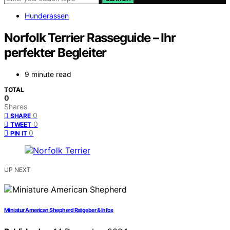
Hunderassen
Norfolk Terrier Rasseguide – Ihr
perfekter Begleiter
9 minute read
TOTAL
0
Shares
0
SHARE
0
TWEET
0
PIN IT
UP NEXT
Miniatur American Shepherd Ratgeber & Infos