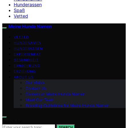
Hunderassen
Spaß
Vetted
Meine Hunde Namen
VETTED
HUNDENAMEN
HUNDERASSEN
EXPERTENRAT
GESUNDHEIT
ERNAEHRUNG
ERZIEHUNG
ABOUT US
Our Vision
Contact Us
Careers at Meine Hunde Namen
Meet Our Team
Branding Guidelines for Meine Hunde Namen
Search for:
SEARCH