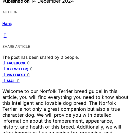
Published on
14 December 2024
AUTHOR
Hans
SHARE ARTICLE
The post has been shared by
0
people.
0
FACEBOOK
0
X (TWITTER)
0
PINTEREST
0
MAIL
Welcome to our Norfolk Terrier breed guide! In this
article, you will find everything you need to know about
this intelligent and lovable dog breed. The Norfolk
Terrier is not only a great companion but also a true
character dog. We will provide you with detailed
information about the temperament, appearance,
history, and health of this breed. Additionally, we will
offer important tips on caring for, grooming, and