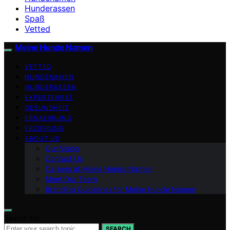
Hunderassen
Spaß
Vetted
Meine Hunde Namen
VETTED
HUNDENAMEN
HUNDERASSEN
EXPERTENRAT
GESUNDHEIT
ERNAEHRUNG
ERZIEHUNG
ABOUT US
Our Vision
Contact Us
Careers at Meine Hunde Namen
Meet Our Team
Branding Guidelines for Meine Hunde Namen
Search for:
SEARCH