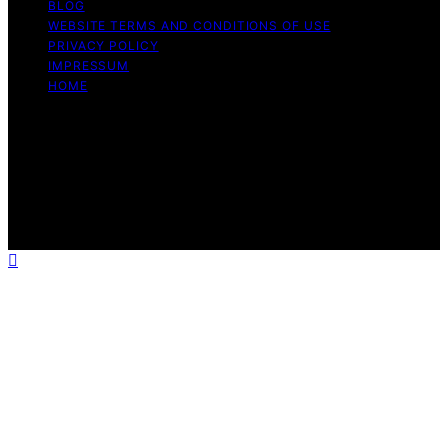
BLOG
WEBSITE TERMS AND CONDITIONS OF USE
PRIVACY POLICY
IMPRESSUM
HOME
Copyright © 2026 Meine Hunde Namen Content on
Meine Hunde Namen is created and published using
artificial intelligence (AI) for general informational and
educational purposes. Affiliate disclaimer As an affiliate,
we may earn a commission from qualifying purchases.
We get commissions for purchases made through links
on this website from Amazon and other third parties.