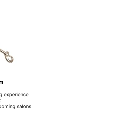
cm
ng experience
t
rooming salons