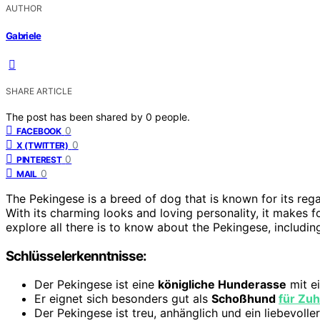
AUTHOR
Gabriele
SHARE ARTICLE
The post has been shared by
0
people.
0
FACEBOOK
0
X (TWITTER)
0
PINTEREST
0
MAIL
The Pekingese is a breed of dog that is known for its reg
With its charming looks and loving personality, it makes for
explore all there is to know about the Pekingese, including
Schlüsselerkenntnisse:
Der Pekingese ist eine
königliche Hunderasse
mit e
Er eignet sich besonders gut als
Schoßhund
für Zu
Der Pekingese ist treu, anhänglich und ein liebevolle