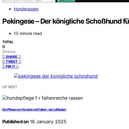
Hunderassen
Pekingese – Der königliche Schoßhund f
10 minute read
TOTAL
0
Shares
0
SHARE
0
TWEET
0
PIN IT
UP NEXT
Die Pflege von Hunden mit Falten – ein Leitfaden
Published on
16 January 2025