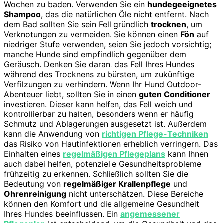
Wochen zu baden. Verwenden Sie ein
hundegeeignetes
Shampoo
, das die natürlichen Öle nicht entfernt. Nach
dem Bad sollten Sie sein Fell gründlich
trocknen
, um
Verknotungen zu vermeiden. Sie können einen
Fön
auf
niedriger Stufe verwenden, seien Sie jedoch vorsichtig;
manche Hunde sind empfindlich gegenüber dem
Geräusch. Denken Sie daran, das Fell Ihres Hundes
während des Trocknens zu bürsten, um zukünftige
Verfilzungen zu verhindern. Wenn Ihr Hund Outdoor-
Abenteuer liebt, sollten Sie in einen
guten Conditioner
investieren. Dieser kann helfen, das Fell weich und
kontrollierbar zu halten, besonders wenn er häufig
Schmutz und Ablagerungen ausgesetzt ist. Außerdem
kann die Anwendung von
richtigen Pflege-Techniken
das Risiko von Hautinfektionen erheblich verringern. Das
Einhalten eines
regelmäßigen Pflegeplans
kann Ihnen
auch dabei helfen, potenzielle Gesundheitsprobleme
frühzeitig zu erkennen. Schließlich sollten Sie die
Bedeutung von
regelmäßiger Krallenpflege
und
Ohrenreinigung
nicht unterschätzen. Diese Bereiche
können den Komfort und die allgemeine Gesundheit
Ihres Hundes beeinflussen. Ein
angemessener