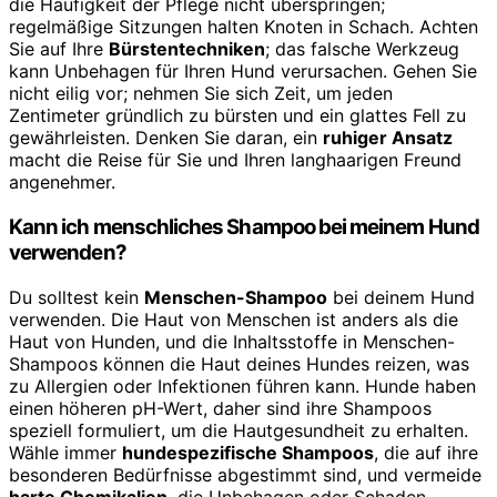
die Häufigkeit der Pflege nicht überspringen;
regelmäßige Sitzungen halten Knoten in Schach. Achten
Sie auf Ihre
Bürstentechniken
; das falsche Werkzeug
kann Unbehagen für Ihren Hund verursachen. Gehen Sie
nicht eilig vor; nehmen Sie sich Zeit, um jeden
Zentimeter gründlich zu bürsten und ein glattes Fell zu
gewährleisten. Denken Sie daran, ein
ruhiger Ansatz
macht die Reise für Sie und Ihren langhaarigen Freund
angenehmer.
Kann ich menschliches Shampoo bei meinem Hund
verwenden?
Du solltest kein
Menschen-Shampoo
bei deinem Hund
verwenden. Die Haut von Menschen ist anders als die
Haut von Hunden, und die Inhaltsstoffe in Menschen-
Shampoos können die Haut deines Hundes reizen, was
zu Allergien oder Infektionen führen kann. Hunde haben
einen höheren pH-Wert, daher sind ihre Shampoos
speziell formuliert, um die Hautgesundheit zu erhalten.
Wähle immer
hundespezifische Shampoos
, die auf ihre
besonderen Bedürfnisse abgestimmt sind, und vermeide
harte Chemikalien
, die Unbehagen oder Schaden