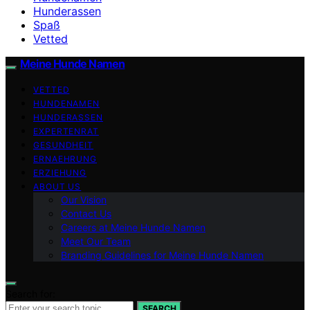
Hunderassen
Spaß
Vetted
Meine Hunde Namen
VETTED
HUNDENAMEN
HUNDERASSEN
EXPERTENRAT
GESUNDHEIT
ERNAEHRUNG
ERZIEHUNG
ABOUT US
Our Vision
Contact Us
Careers at Meine Hunde Namen
Meet Our Team
Branding Guidelines for Meine Hunde Namen
Search for:
SEARCH