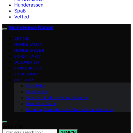
Hunderassen
Spaß
Vetted
Meine Hunde Namen
VETTED
HUNDENAMEN
HUNDERASSEN
EXPERTENRAT
GESUNDHEIT
ERNAEHRUNG
ERZIEHUNG
ABOUT US
Our Vision
Contact Us
Careers at Meine Hunde Namen
Meet Our Team
Branding Guidelines for Meine Hunde Namen
Search for:
SEARCH