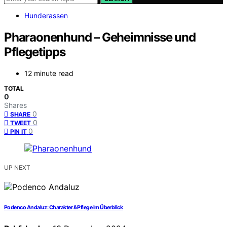
Hunderassen
Pharaonenhund – Geheimnisse und
Pflegetipps
12 minute read
TOTAL
0
Shares
0
SHARE
0
TWEET
0
PIN IT
UP NEXT
Podenco Andaluz: Charakter & Pflege im Überblick