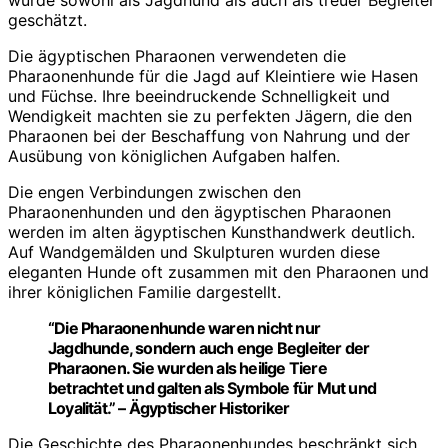
wurde sowohl als Jagdhund als auch als treuer Begleiter
geschätzt.
Die ägyptischen Pharaonen verwendeten die
Pharaonenhunde für die Jagd auf Kleintiere wie Hasen
und Füchse. Ihre beeindruckende Schnelligkeit und
Wendigkeit machten sie zu perfekten Jägern, die den
Pharaonen bei der Beschaffung von Nahrung und der
Ausübung von königlichen Aufgaben halfen.
Die engen Verbindungen zwischen den
Pharaonenhunden und den ägyptischen Pharaonen
werden im alten ägyptischen Kunsthandwerk deutlich.
Auf Wandgemälden und Skulpturen wurden diese
eleganten Hunde oft zusammen mit den Pharaonen und
ihrer königlichen Familie dargestellt.
“Die Pharaonenhunde waren nicht nur
Jagdhunde, sondern auch enge Begleiter der
Pharaonen. Sie wurden als heilige Tiere
betrachtet und galten als Symbole für Mut und
Loyalität.” – Ägyptischer Historiker
Die Geschichte des Pharaonenhundes beschränkt sich