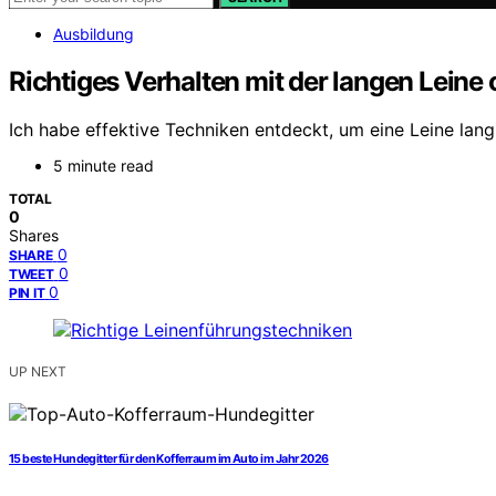
Ausbildung
Richtiges Verhalten mit der langen Leine
Ich habe effektive Techniken entdeckt, um eine Leine lan
5 minute read
TOTAL
0
Shares
0
SHARE
0
TWEET
0
PIN IT
UP NEXT
15 beste Hundegitter für den Kofferraum im Auto im Jahr 2026