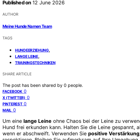
Published on
12 June 2026
AUTHOR
Meine Hunde Namen Team
TAGS
,
HUNDEERZIEHUNG
,
LANGE LEINE
TRAININGSTECHNIKEN
SHARE ARTICLE
The post has been shared by
0
people.
0
FACEBOOK
0
X (TWITTER)
0
PINTEREST
0
MAIL
Um eine
lange Leine
ohne Chaos bei der Leine zu verwen
Hund frei erkunden kann. Halten Sie die Leine gespannt, ab
wenn er abschweift. Verwenden Sie
positive Verstärkung
respektieren. Bleiben Sie aufmerksam auf Ihre Umgebung,