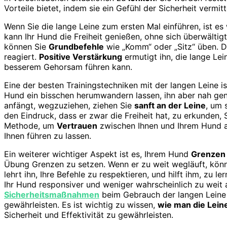
Vorteile bietet, indem sie ein Gefühl der Sicherheit vermi
Wenn Sie die lange Leine zum ersten Mal einführen, ist es 
kann Ihr Hund die Freiheit genießen, ohne sich überwältig
können Sie
Grundbefehle
wie „Komm“ oder „Sitz“ üben. D
reagiert.
Positive Verstärkung
ermutigt ihn, die lange Lei
besserem Gehorsam führen kann.
Eine der besten Trainingstechniken mit der langen Leine is
Hund ein bisschen herumwandern lassen, ihn aber nah genu
anfängt, wegzuziehen, ziehen Sie
sanft an der Leine
, um 
den Eindruck, dass er zwar die Freiheit hat, zu erkunden,
Methode, um
Vertrauen
zwischen Ihnen und Ihrem Hund au
Ihnen führen zu lassen.
Ein weiterer wichtiger Aspekt ist es, Ihrem Hund
Grenzen
Übung Grenzen zu setzen. Wenn er zu weit wegläuft, kön
lehrt ihn, Ihre Befehle zu respektieren, und hilft ihm, zu le
Ihr Hund responsiver und weniger wahrscheinlich zu wei
Sicherheitsmaßnahmen
beim Gebrauch der langen Leine U
gewährleisten. Es ist wichtig zu wissen,
wie man die Leine
Sicherheit und Effektivität zu gewährleisten.