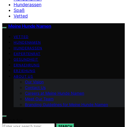
Hunderassen
Spaß
Vetted
Meine Hunde Namen
VETTED
HUNDENAMEN
HUNDERASSEN
EXPERTENRAT
GESUNDHEIT
ERNAEHRUNG
ERZIEHUNG
ABOUT US
Our Vision
Contact Us
Careers at Meine Hunde Namen
Meet Our Team
Branding Guidelines for Meine Hunde Namen
Search for:
SEARCH