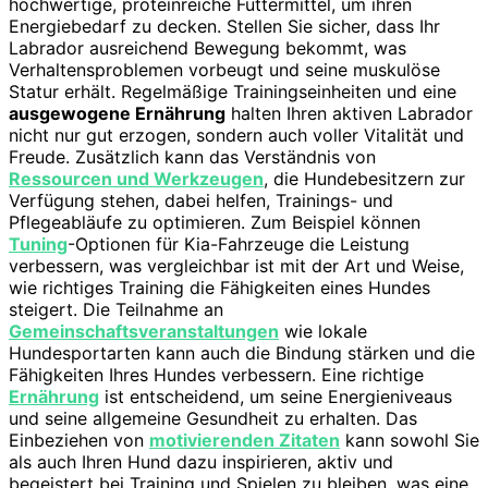
hochwertige, proteinreiche Futtermittel, um ihren
Energiebedarf zu decken. Stellen Sie sicher, dass Ihr
Labrador ausreichend Bewegung bekommt, was
Verhaltensproblemen vorbeugt und seine muskulöse
Statur erhält. Regelmäßige Trainingseinheiten und eine
ausgewogene Ernährung
halten Ihren aktiven Labrador
nicht nur gut erzogen, sondern auch voller Vitalität und
Freude. Zusätzlich kann das Verständnis von
Ressourcen und Werkzeugen
, die Hundebesitzern zur
Verfügung stehen, dabei helfen, Trainings- und
Pflegeabläufe zu optimieren. Zum Beispiel können
Tuning
-Optionen für Kia-Fahrzeuge die Leistung
verbessern, was vergleichbar ist mit der Art und Weise,
wie richtiges Training die Fähigkeiten eines Hundes
steigert. Die Teilnahme an
Gemeinschaftsveranstaltungen
wie lokale
Hundesportarten kann auch die Bindung stärken und die
Fähigkeiten Ihres Hundes verbessern. Eine richtige
Ernährung
ist entscheidend, um seine Energieniveaus
und seine allgemeine Gesundheit zu erhalten. Das
Einbeziehen von
motivierenden Zitaten
kann sowohl Sie
als auch Ihren Hund dazu inspirieren, aktiv und
begeistert bei Training und Spielen zu bleiben, was eine