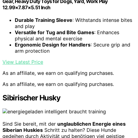
Gear, Heavy Duty Toys for Dogs, Yard, Work Play
12.99×7.87×5.51 Inch
Durable Training Sleeve
: Withstands intense bites
and play
Versatile for Tug and Bite Games
: Enhances
physical and mental exercise
Ergonomic Design for Handlers
: Secure grip and
arm protection
View Latest Price
As an affiliate, we earn on qualifying purchases.
As an affiliate, we earn on qualifying purchases.
Sibirischer Husky
Sind Sie bereit, mit der
unglaublichen Energie eines
Siberian Huskies
Schritt zu halten? Diese Hunde
gedeihen durch Aktivität und benötigen viel geistige