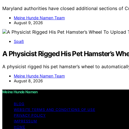
Maryland authorities have closed additional sections of 
Meine Hunde Namen Team
August 9, 2026
Spaß
A Physicist Rigged His Pet Hamster’s Whe
A physicist rigged his pet hamster’s wheel to automatical
Meine Hunde Namen Team
August 8, 2026
Meine Hunde Namen
BLOG
WEBSITE TERMS AND CONDITIONS OF USE
PRIVACY POLICY
IMPRESSUM
HOME