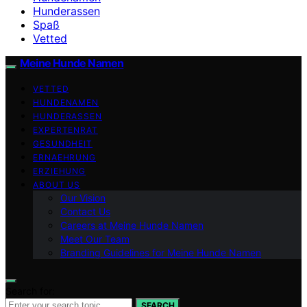
Hunderassen
Spaß
Vetted
Meine Hunde Namen
VETTED
HUNDENAMEN
HUNDERASSEN
EXPERTENRAT
GESUNDHEIT
ERNAEHRUNG
ERZIEHUNG
ABOUT US
Our Vision
Contact Us
Careers at Meine Hunde Namen
Meet Our Team
Branding Guidelines for Meine Hunde Namen
Search for:
SEARCH