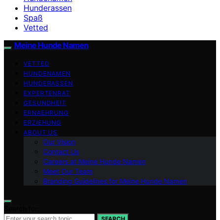
Hunderassen
Spaß
Vetted
Meine Hunde Namen
VETTED
HUNDENAMEN
HUNDERASSEN
EXPERTENRAT
GESUNDHEIT
ERNAEHRUNG
ERZIEHUNG
ABOUT US
Our Vision
Contact Us
Careers at Meine Hunde Namen
Meet Our Team
Branding Guidelines for Meine Hunde Namen
Search for:
SEARCH