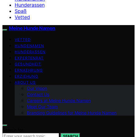
Hunderassen
Spaß
Vetted
Meine Hunde Namen
VETTED
HUNDENAMEN
HUNDERASSEN
EXPERTENRAT
GESUNDHEIT
ERNAEHRUNG
ERZIEHUNG
ABOUT US
Our Vision
Contact Us
Careers at Meine Hunde Namen
Meet Our Team
Branding Guidelines for Meine Hunde Namen
Search for:
SEARCH