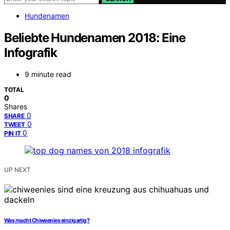
Hundenamen
Beliebte Hundenamen 2018: Eine
Infografik
9 minute read
TOTAL
0
Shares
0
SHARE
0
TWEET
0
PIN IT
UP NEXT
Was macht Chiweenies einzigartig?