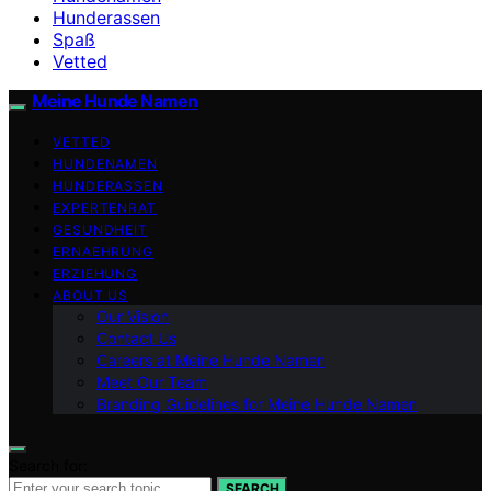
Hunderassen
Spaß
Vetted
Meine Hunde Namen
VETTED
HUNDENAMEN
HUNDERASSEN
EXPERTENRAT
GESUNDHEIT
ERNAEHRUNG
ERZIEHUNG
ABOUT US
Our Vision
Contact Us
Careers at Meine Hunde Namen
Meet Our Team
Branding Guidelines for Meine Hunde Namen
Search for:
SEARCH