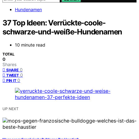
Hundenamen
37 Top Ideen: Verrückte-coole-
schwarze-und-weiße-Hundenamen
10 minute read
TOTAL
0
Shares
0
SHARE
0
TWEET
0
PIN IT
UP NEXT