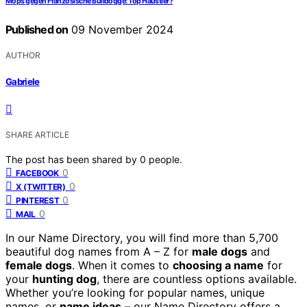
Mops gegen Französische Bulldogge: Top Haustier?
Published on
09 November 2024
AUTHOR
Gabriele
SHARE ARTICLE
The post has been shared by
0
people.
0
FACEBOOK
0
X (TWITTER)
0
PINTEREST
0
MAIL
In our Name Directory, you will find more than 5,700
beautiful dog names from A – Z for
male dogs
and
female dogs
. When it comes to
choosing a name
for
your
hunting dog
, there are countless options available.
Whether you’re looking for popular names, unique
names, or
name ideas
– our Name Directory offers a