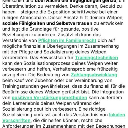
Menschen und
überwache die Begegnungen genau
, um
Überstimulation zu vermeiden. Denke daran, Geduld zu
haben – steigere die Exposition schrittweise bei einer
ruhigen Atmosphäre. Dieser Ansatz hilft deinem Welpen,
soziale Fähigkeiten und Selbstvertrauen
zu entwickeln
und legt die Grundlage für gesunde, positive
Beziehungen zu anderen. Zusätzlich kann das
Verständnis von
Pflichten im Familienrecht
dich auf
mögliche finanzielle Überlegungen im Zusammenhang
mit der Pflege und Sozialisierung deines Welpen
vorbereiten. Das Bewusstsein für
Trainingstechniken
kann den Sozialisationsprozess deines Welpen weiter
verbessern und helfen, Verhaltensprobleme frühzeitig
anzugehen. Die Bedeutung von
Zahlungsabwicklung
beim Kauf von Zubehör oder der Vereinbarung von
Trainingsstunden gewährleistet, dass du finanziell für die
Bedürfnisse deines Welpen gerüstet bist. Die Integration
von
positiven Verstärkungsmethoden
kann außerdem
dein Lernerlebnis deines Welpen während der
Sozialisierung deutlich verbessern. Eine richtige
Sozialisierung umfasst auch das Verständnis von
lokalen
Vorschriften
, die dir helfen können, rechtliche
Anforderungen im Zusammenhang mit den Begegnungen