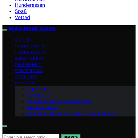
Hunderassen
Spaß
Vetted
Meine Hunde Namen
VETTED
HUNDENAMEN
HUNDERASSEN
EXPERTENRAT
GESUNDHEIT
ERNAEHRUNG
ERZIEHUNG
ABOUT US
Our Vision
Contact Us
Careers at Meine Hunde Namen
Meet Our Team
Branding Guidelines for Meine Hunde Namen
Search for:
SEARCH