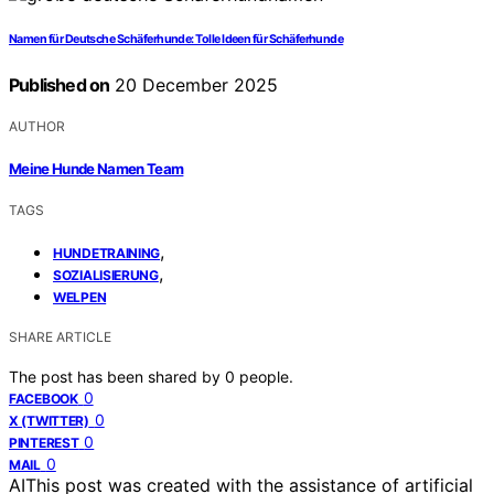
Namen für Deutsche Schäferhunde: Tolle Ideen für Schäferhunde
Published on
20 December 2025
AUTHOR
Meine Hunde Namen Team
TAGS
,
HUNDETRAINING
,
SOZIALISIERUNG
WELPEN
SHARE ARTICLE
The post has been shared by
0
people.
0
FACEBOOK
0
X (TWITTER)
0
PINTEREST
0
MAIL
AI
This post was created with the assistance of artificial