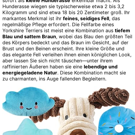
sofort als
kleine Hunderasse
erkennbar macht. Als
Hunderasse wiegen sie typischerweise etwa 2 bis 3,2
Kilogramm und sind etwa 18 bis 20 Zentimeter groß. Ihr
markantes Merkmal ist ihr
feines, seidiges Fell
, das
regelmäßige Pflege erfordert. Die Fellfarbe eines
Yorkshire Terriers ist meist eine Kombination aus
tiefem
Blau und sattem Braun
, wobei das Blau den größten Teil
des Körpers bedeckt und das Braun im Gesicht, auf der
Brust und den Beinen erscheint. Ihre kleine Größe und
das elegante Fell verleihen ihnen einen königlichen Look,
aber lassen Sie sich nicht täuschen—unter ihrem
raffinierten Äußeren haben sie eine
lebendige und
energiegeladene Natur
. Diese Kombination macht sie
zu charmanten, ins Auge fallenden Begleitern.