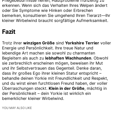
Pflegebedürfnisse helfen, Hautprobleme frühzeitig zu
erkennen. Wenn sich das Verhalten Ihres Welpen ändert
oder Sie Symptome wie Hinken oder Erbrechen
bemerken, konsultieren Sie umgehend Ihren Tierarzt—Ihr
kleiner Wirbelwind braucht sorgfältige Aufmerksamkeit.
Fazit
Trotz ihrer
winzigen Größe
sind
Yorkshire Terrier
voller
Energie und Persönlichkeit. Ihre treue Natur und
lebendige Art machen sie sowohl zu charmanten
Begleitern als auch zu
lebhaften Wachhunden
. Obwohl
sie zerbrechlich erscheinen mögen, beweisen ihr Mut
und ihr Selbstvertrauen das Gegenteil. Denke daran,
dass ihr großes Ego ihrer kleinen Statur entspricht –
behandle deinen Yorkie mit Freundlichkeit und Respekt,
und du wirst einen furchtlosen Freund haben, der voller
Überraschungen steckt.
Klein in der Größe
, mächtig in
der Persönlichkeit – dein Yorkie ist wirklich ein
bemerklicher kleiner Wirbelwind.
YOU MAY ALSO LIKE