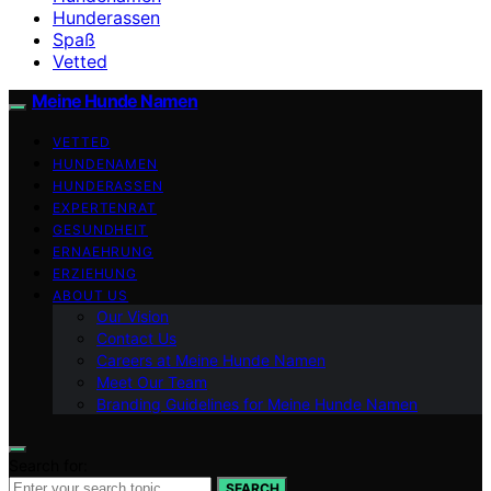
Hunderassen
Spaß
Vetted
Meine Hunde Namen
VETTED
HUNDENAMEN
HUNDERASSEN
EXPERTENRAT
GESUNDHEIT
ERNAEHRUNG
ERZIEHUNG
ABOUT US
Our Vision
Contact Us
Careers at Meine Hunde Namen
Meet Our Team
Branding Guidelines for Meine Hunde Namen
Search for:
SEARCH