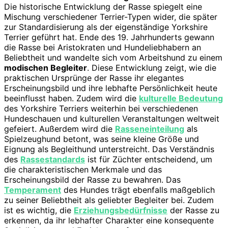
Die historische Entwicklung der Rasse spiegelt eine
Mischung verschiedener Terrier-Typen wider, die später
zur Standardisierung als der eigenständige Yorkshire
Terrier geführt hat. Ende des 19. Jahrhunderts gewann
die Rasse bei Aristokraten und Hundeliebhabern an
Beliebtheit und wandelte sich vom Arbeitshund zu einem
modischen Begleiter
. Diese Entwicklung zeigt, wie die
praktischen Ursprünge der Rasse ihr elegantes
Erscheinungsbild und ihre lebhafte Persönlichkeit heute
beeinflusst haben. Zudem wird die
kulturelle Bedeutung
des Yorkshire Terriers weiterhin bei verschiedenen
Hundeschauen und kulturellen Veranstaltungen weltweit
gefeiert. Außerdem wird die
Rasseneinteilung
als
Spielzeughund betont, was seine kleine Größe und
Eignung als Begleithund unterstreicht. Das Verständnis
des
Rassestandards
ist für Züchter entscheidend, um
die charakteristischen Merkmale und das
Erscheinungsbild der Rasse zu bewahren. Das
Temperament
des Hundes trägt ebenfalls maßgeblich
zu seiner Beliebtheit als geliebter Begleiter bei. Zudem
ist es wichtig, die
Erziehungsbedürfnisse
der Rasse zu
erkennen, da ihr lebhafter Charakter eine konsequente