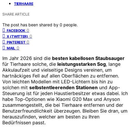
TIERHAARE
SHARE ARTICLE
The post has been shared by
0
people.
0
FACEBOOK
0
X (TWITTER)
0
PINTEREST
0
MAIL
Im Jahr 2026 sind die
besten kabellosen Staubsauger
für Tierhaare solche, die
leistungsstarken Sog
, lange
Akkulaufzeit und vielseitige Designs vereinen, um
hartnäckiges Fell auf allen Oberflächen zu entfernen.
Von leichten Modellen mit LED-Lichtern bis hin zu
solchen mit
selbstentleerenden Stationen
und App-
Steuerung ist für jeden Haustierbesitzer etwas dabei. Ich
habe Top-Optionen wie Xiaomi G20 Max und Anyson
zusammengestellt, die bei Tierhaare entfernen und der
Benutzerfreundlichkeit überzeugen. Bleiben Sie dran, um
herauszufinden, welcher am besten zu Ihren
Bedürfnissen passt.