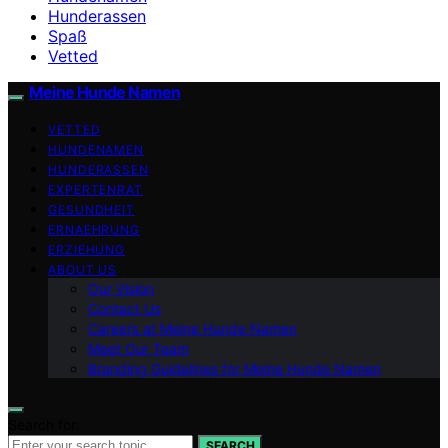
Hunderassen
Spaß
Vetted
Meine Hunde Namen
VETTED
HUNDENAMEN
HUNDERASSEN
EXPERTENRAT
GESUNDHEIT
ERNAEHRUNG
ERZIEHUNG
ABOUT US
Our Vision
Contact Us
Careers at Meine Hunde Namen
Meet Our Team
Branding Guidelines for Meine Hunde Namen
Search for:
SEARCH