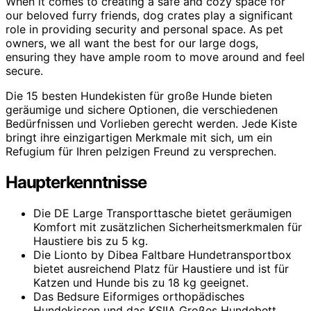
When it comes to creating a safe and cozy space for
our beloved furry friends, dog crates play a significant
role in providing security and personal space. As pet
owners, we all want the best for our large dogs,
ensuring they have ample room to move around and feel
secure.
Die 15 besten Hundekisten für große Hunde bieten
geräumige und sichere Optionen, die verschiedenen
Bedürfnissen und Vorlieben gerecht werden. Jede Kiste
bringt ihre einzigartigen Merkmale mit sich, um ein
Refugium für Ihren pelzigen Freund zu versprechen.
Haupterkenntnisse
Die DE Large Transporttasche bietet geräumigen
Komfort mit zusätzlichen Sicherheitsmerkmalen für
Haustiere bis zu 5 kg.
Die Lionto by Dibea Faltbare Hundetransportbox
bietet ausreichend Platz für Haustiere und ist für
Katzen und Hunde bis zu 18 kg geeignet.
Das Bedsure Eiformiges orthopädisches
Hundekissen und das KSIIA Großes Hundebett