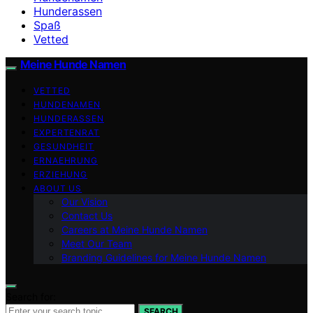
Hunderassen
Spaß
Vetted
Meine Hunde Namen
VETTED
HUNDENAMEN
HUNDERASSEN
EXPERTENRAT
GESUNDHEIT
ERNAEHRUNG
ERZIEHUNG
ABOUT US
Our Vision
Contact Us
Careers at Meine Hunde Namen
Meet Our Team
Branding Guidelines for Meine Hunde Namen
Search for:
SEARCH