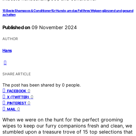
15 Beste Shampoos & Conditioner für Hunde, um das Fell Ihres Welpen glänzend und gesund
zu halten
Published on
09 November 2024
AUTHOR
Hans
SHARE ARTICLE
The post has been shared by
0
people.
0
FACEBOOK
0
X (TWITTER)
0
PINTEREST
0
MAIL
When we were on the hunt for the perfect grooming
wipes to keep our furry companions fresh and clean, we
stumbled upon a treasure trove of 15 top selections that