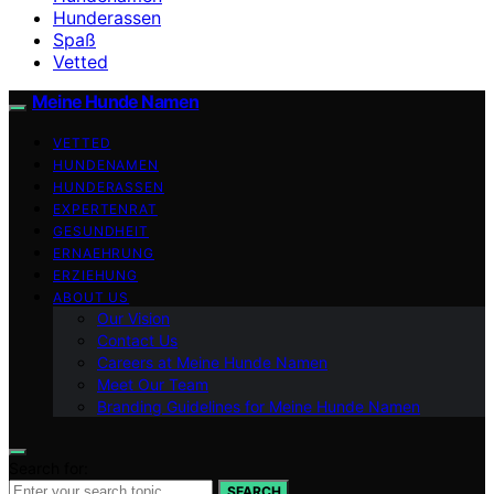
Hunderassen
Spaß
Vetted
Meine Hunde Namen
VETTED
HUNDENAMEN
HUNDERASSEN
EXPERTENRAT
GESUNDHEIT
ERNAEHRUNG
ERZIEHUNG
ABOUT US
Our Vision
Contact Us
Careers at Meine Hunde Namen
Meet Our Team
Branding Guidelines for Meine Hunde Namen
Search for:
SEARCH