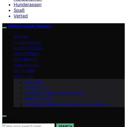
Hunderassen
Spaß
Vetted
Meine Hunde Namen
VETTED
HUNDENAMEN
HUNDERASSEN
EXPERTENRAT
GESUNDHEIT
ERNAEHRUNG
ERZIEHUNG
ABOUT US
Our Vision
Contact Us
Careers at Meine Hunde Namen
Meet Our Team
Branding Guidelines for Meine Hunde Namen
Search for:
SEARCH