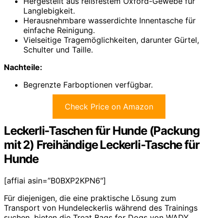
Hergestellt aus reißfestem Oxford-Gewebe für
Langlebigkeit.
Herausnehmbare wasserdichte Innentasche für
einfache Reinigung.
Vielseitige Tragemöglichkeiten, darunter Gürtel,
Schulter und Taille.
Nachteile:
Begrenzte Farboptionen verfügbar.
Check Price on Amazon
Leckerli-Taschen für Hunde (Packung
mit 2) Freihändige Leckerli-Tasche für
Hunde
[affiai asin=”B0BXP2KPN6″]
Für diejenigen, die eine praktische Lösung zum
Transport von Hundeleckerlis während des Trainings
suchen, bieten die Treat Bags for Dogs von WADY