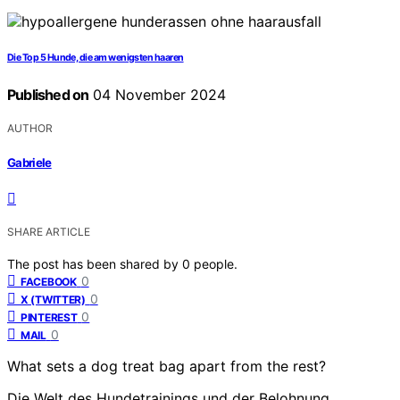
Die Top 5 Hunde, die am wenigsten haaren
Published on
04 November 2024
AUTHOR
Gabriele
SHARE ARTICLE
The post has been shared by
0
people.
0
FACEBOOK
0
X (TWITTER)
0
PINTEREST
0
MAIL
What sets a dog treat bag apart from the rest?
Die Welt des Hundetrainings und der Belohnung