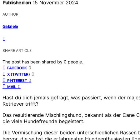
Published on
15 November 2024
AUTHOR
Gabriele
SHARE ARTICLE
The post has been shared by
0
people.
0
FACEBOOK
0
X (TWITTER)
0
PINTEREST
0
MAIL
Hast du dich jemals gefragt, was passiert, wenn der maje
Retriever trifft?
Das resultierende Mischlingshund, bekannt als der Cane C
die viele Hundefreunde begeistert.
Die Vermischung dieser beiden unterschiedlichen Rassen b
hervor, die selbst die erfahrensten Hundeenthusiasten üb