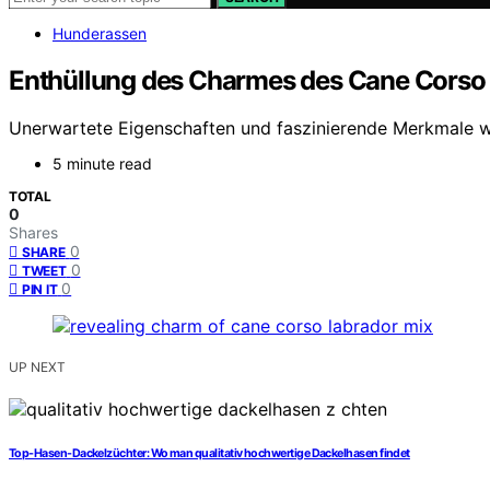
Hunderassen
Enthüllung des Charmes des Cane Corso
Unerwartete Eigenschaften und faszinierende Merkmale wa
5 minute read
TOTAL
0
Shares
0
SHARE
0
TWEET
0
PIN IT
UP NEXT
Top-Hasen-Dackelzüchter: Wo man qualitativ hochwertige Dackelhasen findet