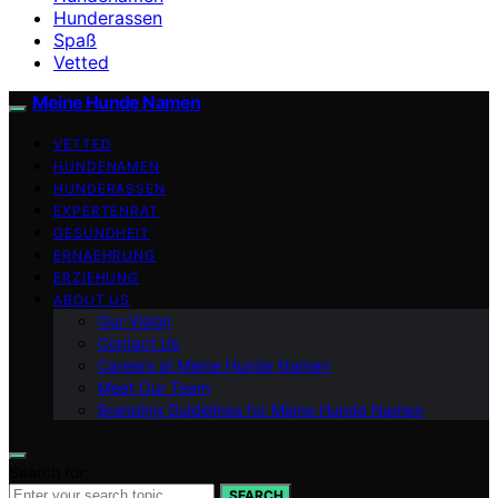
Hunderassen
Spaß
Vetted
Meine Hunde Namen
VETTED
HUNDENAMEN
HUNDERASSEN
EXPERTENRAT
GESUNDHEIT
ERNAEHRUNG
ERZIEHUNG
ABOUT US
Our Vision
Contact Us
Careers at Meine Hunde Namen
Meet Our Team
Branding Guidelines for Meine Hunde Namen
Search for:
SEARCH