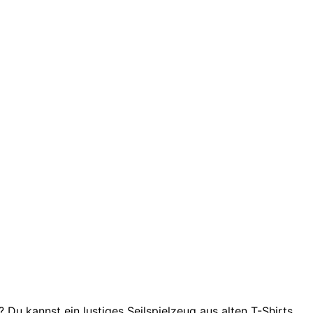
? Du kannst ein lustiges Seilspielzeug aus alten T-Shirts