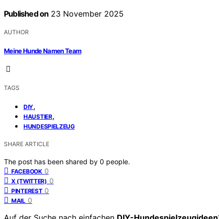
Published on
23 November 2025
AUTHOR
Meine Hunde Namen Team
TAGS
,
DIY
,
HAUSTIER
HUNDESPIELZEUG
SHARE ARTICLE
The post has been shared by
0
people.
0
FACEBOOK
0
X (TWITTER)
0
PINTEREST
0
MAIL
Auf der Suche nach einfachen
DIY-Hundespielzeugideen