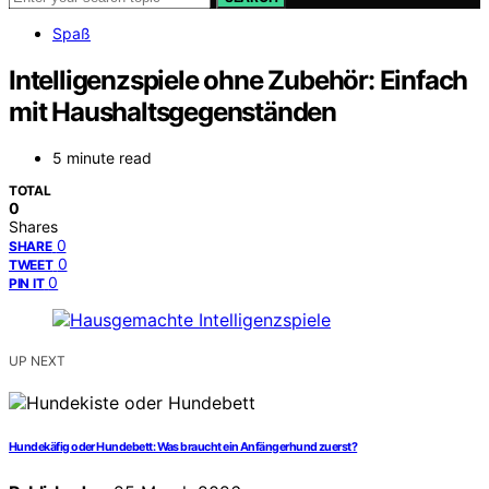
Spaß
Intelligenzspiele ohne Zubehör: Einfach
mit Haushaltsgegenständen
5 minute read
TOTAL
0
Shares
0
SHARE
0
TWEET
0
PIN IT
UP NEXT
Hundekäfig oder Hundebett: Was braucht ein Anfängerhund zuerst?