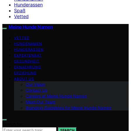
Hunderassen
Spaß
Vetted
Meine Hunde Namen
VETTED
HUNDENAMEN
HUNDERASSEN
EXPERTENRAT
GESUNDHEIT
ERNAEHRUNG
ERZIEHUNG
ABOUT US
Our Vision
Contact Us
Careers at Meine Hunde Namen
Meet Our Team
Branding Guidelines for Meine Hunde Namen
Search for:
SEARCH