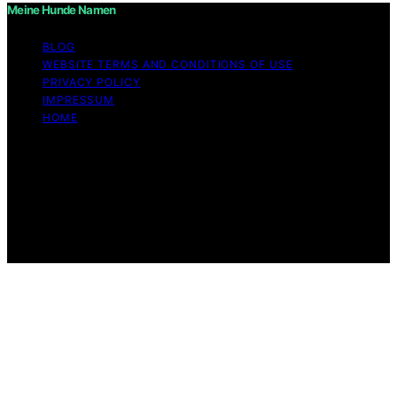
Meine Hunde Namen
BLOG
WEBSITE TERMS AND CONDITIONS OF USE
PRIVACY POLICY
IMPRESSUM
HOME
Copyright © 2026 Meine Hunde Namen Content on
Meine Hunde Namen is created and published using
artificial intelligence (AI) for general informational and
educational purposes. Affiliate disclaimer As an affiliate,
we may earn a commission from qualifying purchases.
We get commissions for purchases made through links
on this website from Amazon and other third parties.