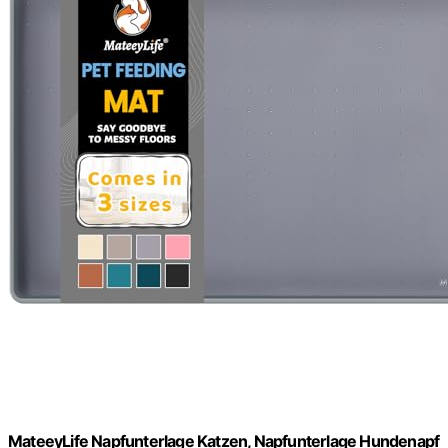
MateeyLife Napfunterlage Katzen, Napfunterlage Hundenapf