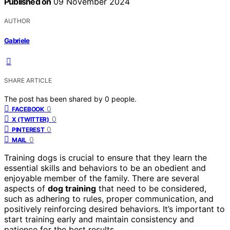
Published on
09 November 2024
AUTHOR
Gabriele
SHARE ARTICLE
The post has been shared by
0
people.
0
FACEBOOK
0
X (TWITTER)
0
PINTEREST
0
MAIL
Training dogs is crucial to ensure that they learn the
essential skills and behaviors to be an obedient and
enjoyable member of the family. There are several
aspects of
dog training
that need to be considered,
such as adhering to rules, proper communication, and
positively reinforcing desired behaviors. It’s important to
start training early and maintain consistency and
patience for the best results.