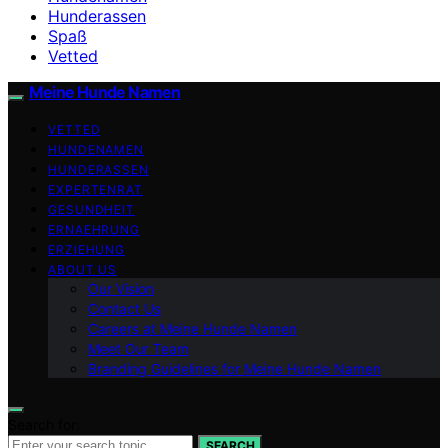
Hunderassen
Spaß
Vetted
Meine Hunde Namen
VETTED
HUNDENAMEN
HUNDERASSEN
EXPERTENRAT
GESUNDHEIT
ERNAEHRUNG
ERZIEHUNG
ABOUT US
Our Vision
Contact Us
Careers at Meine Hunde Namen
Meet Our Team
Branding Guidelines for Meine Hunde Namen
Search for:
SEARCH