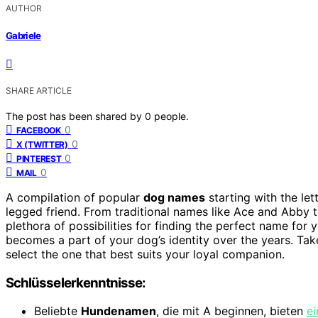
AUTHOR
Gabriele
SHARE ARTICLE
The post has been shared by
0
people.
0
FACEBOOK
0
X (TWITTER)
0
PINTEREST
0
MAIL
A compilation of popular
dog names
starting with the let
legged friend. From traditional names like Ace and Abby t
plethora of possibilities for finding the perfect name for
becomes a part of your dog’s identity over the years. Tak
select the one that best suits your loyal companion.
Schlüsselerkenntnisse:
Beliebte
Hundenamen
, die mit A beginnen, bieten
ei