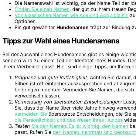
Die Namenswahl ist wichtig, da der Name Teil der Ide
Finden Sie einen Namen
, der gut zu Ihrem treuen Beg
Von klassischen Namen wie Ace und Abby bis hin
zu 
Optionen.
Ein gut gewählter
Hundenamen
trägt zur Bindung z
Tipps zur Wahl eines Hundenamens
Bei der Auswahl eines Hundenamens gibt es einige wichtig
sondern wird zu einem Teil der Identität Ihres Hundes. De
Ihrem Vierbeiner passt. Hier sind einige Tipps, um Ihnen 
Prägnanz und gute Ruffähigkeit:
Achten Sie darauf, 
Silben ist oft einfacher auszusprechen und abzugr
beibringen möchten. Vermeiden Sie Namen, die sich 
verwechseln lassen.
Vermeidung von überstürzten Entscheidungen:
Lusti
Sie, dass der Name über viele Jahre hinweg verwend
vermeiden Sie
überstürzte Entscheidungen, die Sie 
die Persönlichkeit und das Wesen Ihres Hundes
wider
Testen
Sie den Namen: Es ist wichtig, den Namen
bei
passt. Rufen Sie
den Namen mehrmals und beobachten