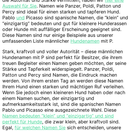
die Autorität und Stärke vermitteln, haben wir
hier eine
Auswahl für Sie
. Namen wie Panzer, Poldi, Patton und
Percy sind ideal für einen starken und tapferen Hund.
Pablo
und
Picasso sind spanische Namen, die “klein” und
“einzigartig” bedeuten und gut für kleinere Hunderassen
oder Hunde mit auffälliger Erscheinung geeignet sind.
Diese Namen sind nur einige Beispiele aus unserer
umfassenden Liste männlicher
Hundenamen
mit P.
Stark, kraftvoll und voller Autorität – diese männlichen
Hundenamen mit P sind perfekt für Besitzer, die ihrem
treuen Begleiter einen Namen geben möchten, der seine
Stärke und Tapferkeit widerspiegelt. Panzer, Poldi,
Patton und Percy sind Namen, die Eindruck machen
werden. Von ihrem ersten Tag an werden diese Namen
Ihrem Hund einen starken und mächtigen Ruf verleihen.
Wenn Sie jedoch einen kleineren Hund haben oder nach
einem Namen suchen, der einzigartig und
aufmerksamkeitsstark ist, sind die spanischen Namen
Pablo und Picasso eine ausgezeichnete Wahl. Diese
Namen bedeuten “klein” und “einzigartig” und sind
perfekt für Hunde
, die zwar klein, aber kraftvoll sind.
Egal,
für welchen Namen Sie
sich entscheiden, unsere