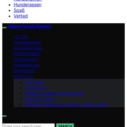
Hunderassen
Spaß
Vetted
Meine Hunde Namen
VETTED
HUNDENAMEN
HUNDERASSEN
EXPERTENRAT
GESUNDHEIT
ERNAEHRUNG
ERZIEHUNG
ABOUT US
Our Vision
Contact Us
Careers at Meine Hunde Namen
Meet Our Team
Branding Guidelines for Meine Hunde Namen
Search for:
SEARCH