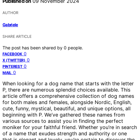
Published on
09 November 2024
AUTHOR
Gabriele
SHARE ARTICLE
The post has been shared by
0
people.
0
FACEBOOK
0
X (TWITTER)
0
PINTEREST
0
MAIL
When looking for a dog name that starts with the letter
P, there are numerous splendid choices available. This
article offers a comprehensive collection of dog names
for both males and females, alongside Nordic, English,
cute, funny, mystical, beautiful, and unique options, all
beginning with P. We’ve gathered these names from
various sources to assist you in finding the perfect
moniker for your faithful friend. Whether you’re in search
of a name that exudes strength and authority or one
that is elegant and lovely, you’re certain to discover the