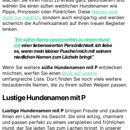
Machen Sie Ihren Hund zu etwas ganz Besonderem und
wählen Sie einen süßen weiblichen Hundenamen wie
Pippa
,
Prinzessin
oder
Pünktchen
. Diese
Namen sind
nicht nur niedlich
, sondern auch einzigartig und werden
sicherlich die Aufmerksamkeit auf Ihren treuen Begleiter
lenken.
“Ein süßer Name passt perfekt zu einem Hund
mit
einer liebenswerten Persönlichkeit. Ich liebe
es, wenn mein kleiner Puschel mich mit seinem
niedlichen Namen zum Lächeln bringt.”
Wenn Sie weitere
süße Hundenamen mit P
entdecken
möchten, werfen Sie einen
Blick auf unsere
umfangreiche Liste. Dort finden Sie noch viele weitere
bezaubernde Namen, die zu Ihrem süßen Welpen passen.
Lustige Hundenamen mit P
Lustige Hundenamen mit P
bringen Freude und zaubern
Ihnen ein Lächeln ins Gesicht. Sie sind witzig, charmant
und passen perfekt zu einem verspielten und fröhlichen
Hund, der Sie jeden Tag zum Lachen bringt. In unserer