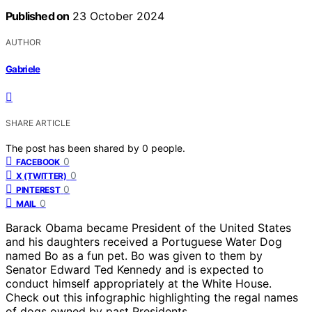
Published on
23 October 2024
AUTHOR
Gabriele
SHARE ARTICLE
The post has been shared by
0
people.
0
FACEBOOK
0
X (TWITTER)
0
PINTEREST
0
MAIL
Barack Obama became President of the United States
and his daughters received a Portuguese Water Dog
named Bo as a fun pet. Bo was given to them by
Senator Edward Ted Kennedy and is expected to
conduct himself appropriately at the White House.
Check out this infographic highlighting the regal names
of dogs owned by past Presidents.