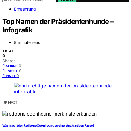
Ernaehrung
Top Namen der Präsidentenhunde –
Infografik
8 minute read
TOTAL
0
Shares
0
SHARE
0
TWEET
0
PIN IT
UP NEXT
Was macht den Redbone Coonhound zu einer einzigartigen Rasse?