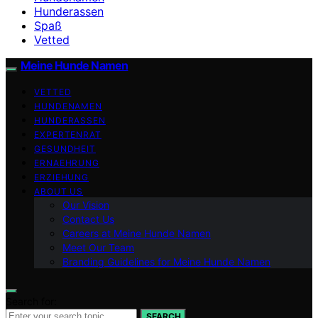
Hunderassen
Spaß
Vetted
Meine Hunde Namen
VETTED
HUNDENAMEN
HUNDERASSEN
EXPERTENRAT
GESUNDHEIT
ERNAEHRUNG
ERZIEHUNG
ABOUT US
Our Vision
Contact Us
Careers at Meine Hunde Namen
Meet Our Team
Branding Guidelines for Meine Hunde Namen
Search for:
SEARCH